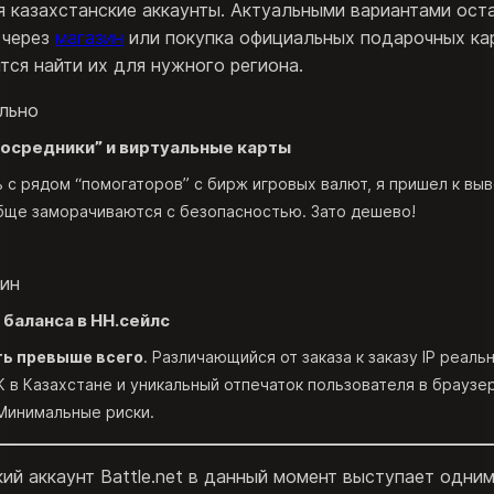
я казахстанские аккаунты. Актуальными вариантами ост
 через
магазин
или покупка официальных подарочных карт
тся найти их для нужного региона.
льно
осредники” и виртуальные карты
с рядом “помогаторов” с бирж игровых валют, я пришел к выв
бще заморачиваются с безопасностью. Зато дешево!
зин
баланса в НН.сейлс
ь превыше всего
. Различающийся от заказа к заказу IP реаль
 в Казахстане и уникальный отпечаток пользователя в браузе
 Минимальные риски.
ий аккаунт Battle.net в данный момент выступает одним