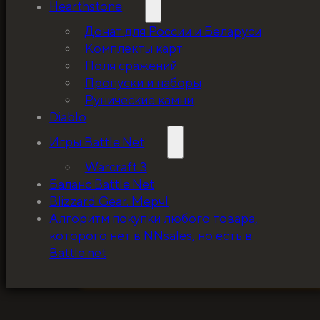
Hearthstone
Донат для России и Беларуси
Комплекты карт
Поля сражений
Пропуски и наборы
Рунические камни
Diablo
Игры Battle.Net
Warcraft 3
Баланс Battle.Net
Blizzard Gear. Мерч!
5%, на весь ассортимент. Я хочу, чтобы к
Алгоритм покупки любого товара,
покупатель мог оценивать меня по сервису
которого нет в NNsales, но есть в
за ценники!
Battle.net
ЗАБРАТЬ СКИДКУ