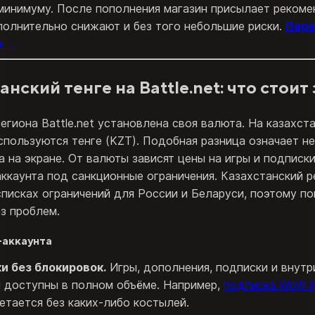
минимуму. После пополнения магазин присылает рекоме
полнительно снижают и без того небольшие риски.
Пере
ю →
анский тенге на Battle.net: что стоит
егиона Battle.net установлена своя валюта. На казахст
спользуются тенге (KZT). Подобная разница означает н
а на экране. От валюты зависят цены на игры и подписки
ккаунта под санкционные ограничения. Казахстанский р
списках ограничений для России и Беларуси, поэтому по
з проблем.
аккаунта
и без блокировок.
Игры, дополнения, подписки и внут
 доступны в полном объёме. Например,
подписка WoW К
етается без каких-либо костылей.