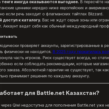
 тенге иногда оказываются выгоднее.
В пересчёте на
танские ценники нередко ниже европейских и американс
но если речь заходит о флагманских тайтлах Blizzard.
 доступ к каталогу.
Вас не ждут серые зоны или огра
т. Аккаунт ведет себя как обычный международный проф
учитывать
риодически проверяет аккаунты, зарегистрированные в ре
ь физически не находится.
В 2025 году прокатилась во
ронула часть игроков. Риск существует всегда, но стати
собенно если соблюдать рекомендации, которые магази
го заказа. Абсолютной гарантии не существует, так как 
льно принимает решения по каждому аккаунту.
работает для Battle.net Казахстан?
 через Qiwi недоступна для пополнения Battle.net уже н