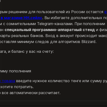
рым решением для пользователей из России остается
с
 в магазине НН.сейлс
. Вы избегаете дополнительных п
м с сомнительными Telegram-каналами. При пополнении
ан
специальный программно-аппаратный стенд
и физ
карты реальных банков. Вход в аккаунт происходит мак
оставляя минимум следов для алгоритмов Blizzard.
ага, и баланс у вас на счету:
умму пополнения
е товара
введите нужное количество тенге или сумму ру
хотите потратить.
 все автоматически рассчитает.