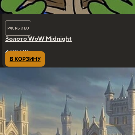
РФ, РБ и EU
Золото WoW Midnight
4,30
₽
₽
В КОРЗИНУ