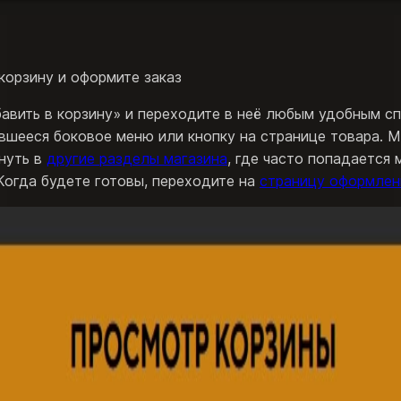
корзину и оформите заказ
авить в корзину» и переходите в неё любым удобным с
ывшееся боковое меню или кнопку на странице товара. 
нуть в
другие разделы магазина
, где часто попадается 
Когда будете готовы, переходите на
страницу оформлен