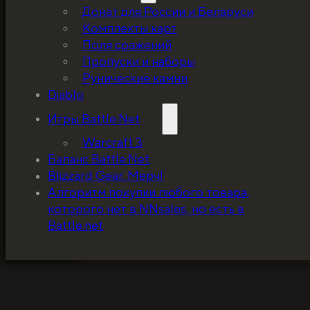
Донат для России и Беларуси
Комплекты карт
Поля сражений
Пропуски и наборы
Рунические камни
Diablo
Игры Battle.Net
Warcraft 3
Баланс Battle.Net
Blizzard Gear. Мерч!
5%, на весь ассортимент. Я хочу, чтобы к
Алгоритм покупки любого товара,
покупатель мог оценивать меня по сервису
которого нет в NNsales, но есть в
за ценники!
Battle.net
ЗАБРАТЬ СКИДКУ