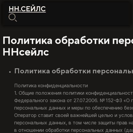
НН
.
СЕЙЛС
Политика обработки пер
ННсейлс
Политика обработки персональ
Политика конфиденциальности
1. Общие положения политики конфиденциальностиНастоящая политика обработки персональных данных составлена в соответствии с требованиями Федерального закона от 27.07.2006. № 152-ФЗ «О персональных данных» (далее — Закон о персональных данных) и определяет порядок обработки персональных данных и меры по обеспечению безопасности персональных данных, предпринимаемые ИП Устимовым Ильей Сергеевичем (далее — Оператор).1.1. Оператор ставит своей важнейшей целью и условием осуществления своей деятельности соблюдение прав и свобод человека и гражданина при обработке его персональных данных, в том числе защиты прав на неприкосновенность частной жизни, личную и семейную тайну.1.2. Настоящая политика Оператора в отношении обработки персональных данных (далее — Политика) применяется ко всей информации, которую Оператор может получить о посетителях веб-сайта nnsales.ru. 2. Основные понятия, используемые в Политике2.1. Автоматизированная обработка персональных данных — обработка персональных данных с помощью средств вычислительной техники.2.2. Блокирование персональных данных — временное прекращение обработки персональных данных (за исключением случаев, если обработка необходима для уточнения персональных данных).2.3. Веб-сайт — совокупность графических и информационных материалов, а также программ для ЭВМ и баз данных, обеспечивающих их доступность в сети интернет по сетевому адресу nnsales.ru.2.4. Информационная система персональных данных — совокупность содержащихся в базах данных персональных данных и обеспечивающих их обработку информационных технологий и технических средств.2.5. Обезличивание персональных данных — действия, в результате которых невозможно определить без использования дополнительной информации принадлежность персональных данных конкретному Пользователю или иному субъекту персональных данных.2.6. Обработка персональных данных — любое действие (операция) или совокупность действий (операций), совершаемых с использованием средств автоматизации или без использования таких средств с персональными данными, включая сбор, запись, систематизацию, накопление, хранение, уточнение (обновление, изменение), извлечение, использование, передачу (распространение, предоставление, доступ), обезличивание, блокирование, удаление, уничтожение персональных данных.2.7. Оператор — государственный орган, муниципальный орган, юридическое или физическое лицо, самостоятельно или совместно с другими лицами организующие и/или осуществляющие обработку персональных данных, а также определяющие цели обработки персональных данных, состав персональных данных, подлежащих обработке, действия (операции), совершаемые с персональными данными.2.8. Персональные данные — любая информация, относящаяся прямо или косвенно к определенному или определяемому Пользователю веб-сайта nnsales.ru.2.9. Персональные данные, разрешенные субъектом персональных данных для распространения, — персональные данные, доступ неограниченного круга лиц к которым предоставлен субъектом персональных данных путем дачи согласия на обработку персональных данных, разрешенных субъектом персональных данных для распространения в порядке, предусмотренном Законом о персональных данных (далее — персональные данные, разрешенные для распространения).2.10. Пользователь — любой посетитель веб-сайта nnsales.ru.2.11. Предоставление персональных данных — действия, направленны