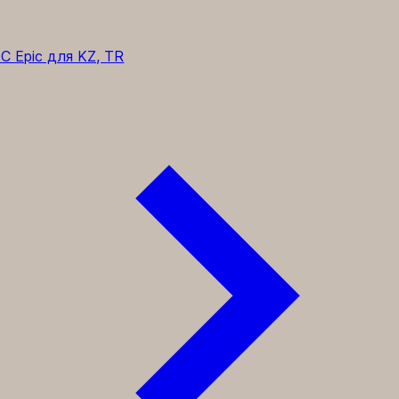
C Epic для KZ, TR