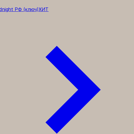
полнения WoW
dnight РФ (ключ)
ХИТ