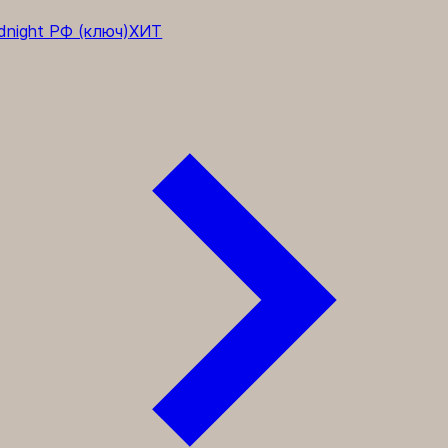
полнения WoW
dnight РФ (ключ)
ХИТ