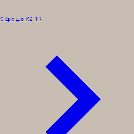
C Epic для KZ, TR