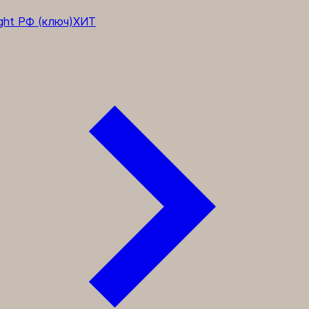
лнения WoW
ght РФ (ключ)
ХИТ