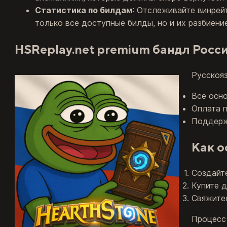
Статистика по билдам
: Отслеживайте винрейт
только все доступные билды, но и их разбиени
HSReplay.net premium бандл Росс
Русскоя
Все осн
Оплата п
Поддержи
Как о
Создайт
Купите д
Свяжитес
Процесс 