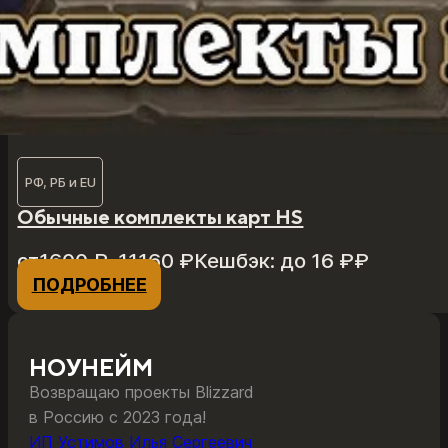
РФ, РБ и EU
Обычные комплекты карт HS
Диапазон
от
1600
₽
–
11160
₽
Кешбэк:
до 16 ₽
₽
цен:
ПОДРОБНЕЕ
Этот
1600 ₽
товар
–
имеет
11160 ₽
несколько
НОУНЕЙМ
вариаций.
Возвращаю проекты Blizzard
Опции
в Россию с 2023 года!
можно
ИП Устимов Илья Сергеевич