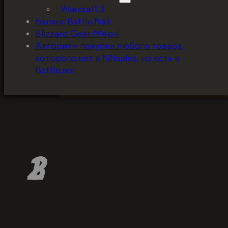
Warcraft 3
Баланс Battle.Net
Blizzard Gear. Мерч!
5%, на весь ассортимент. Я хочу, чтобы к
Алгоритм покупки любого товара,
покупатель мог оценивать меня по сервису
которого нет в NNsales, но есть в
за ценники!
Battle.net
ЗАБРАТЬ СКИДКУ
1
2
3