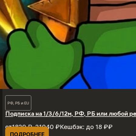
РФ, РБ и EU
Подписка на 1/3/6/12м, РФ, РБ или любой р
Диапазон
от
1820
₽
–
21040
₽
Кешбэк:
до 18 ₽
₽
цен:
ПОДРОБНЕЕ
Этот