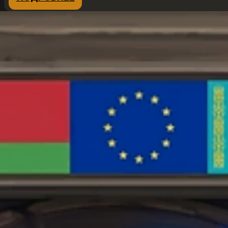
1820 ₽
товар
–
имеет
21040 ₽
несколько
вариаций.
Опции
можно
выбрать
на
странице
товара.