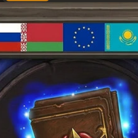
3190 ₽
товар
–
имеет
15940 ₽
несколько
вариаций.
Опции
можно
выбрать
на
странице
товара.