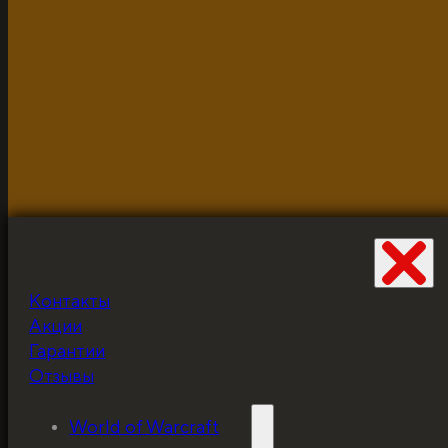
Разработано и неустанно доводится до ума Жабцом
объекты используются для демонстрации и в исклю
Контакты
Не забудьте про
Акции
скидку!
Гарантии
Отзывы
World of Warcraft