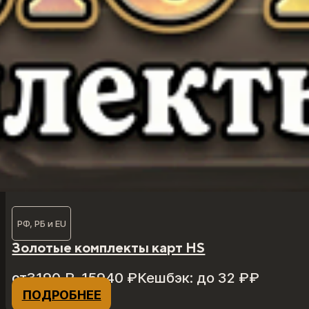
РФ, РБ и EU
Золотые комплекты карт HS
Диапазон
от
3190
₽
–
15940
₽
Кешбэк:
до 32 ₽
₽
цен:
ПОДРОБНЕЕ
Этот