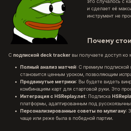
это случалось с к
и сделает её макс
инструмент не про
Почему стои
С
подпиской deck tracker
вы получаете доступ ко м
Полный анализ матчей
: С премиум подпиской 
становится ценным уроком, позволяющим испра
Продвинутые метрики
: Вы будете видеть ви
комбинациям карт для стартовой руки. Это про
Интеграция с HSReplay.net
: Подписка
HSRepla
платформы, адаптированным под русскоязычных
Персонализированные советы по мулигану
: 
чаще или реже была в победной партии.