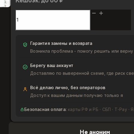
Кешбэк:
до 60 ₽
Количество
товара
Deck
Tracker
Hearthstone
Гарантия замены и возврата
premium
Возникла проблема - помогу решить или верну
bundle
6
Берегу ваш аккаунт
месяцев
Доставляю по выверенной схеме, где риск све
Всё делаю лично, без операторов
Доступ к вашим данным получаю только я
Безопасная оплата:
карты РФ и РБ · СБП · T‑Pay · 
Не аноним