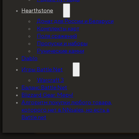
Hearthstone
Донат для России и Беларуси
Комплекты карт
Поля сражений
Пропуски и наборы
Рунические камни
Diablo
Игры Battle.Net
Warcraft 3
Баланс Battle.Net
Blizzard Gear. Мерч!
5%, на весь ассортимент. Я хочу, чтобы к
Алгоритм покупки любого товара,
покупатель мог оценивать меня по сервису
которого нет в NNsales, но есть в
за ценники!
Battle.net
ЗАБРАТЬ СКИДКУ