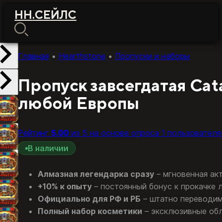
НН
.
СЕЙЛС
Главная
•
Hearthstone
•
Пропуски и наборы
Пропуск завсегдатая Cata
любой Европы
Рейтинг
5.00
из 5 на основе опроса
1
пользователя
В наличии
Алмазная легендарка сразу
– мгновенная ак
+10% к опыту
– постоянный бонус к прокачке 
Официально для РФ и РБ
– штатно переводим 
Полный набор косметики
– эксклюзивные обли