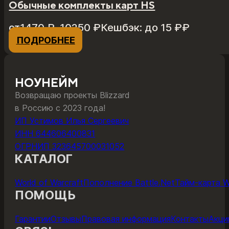
Обычные комплекты карт HS
Диапазон
от
1470
₽
–
10250
₽
Кешбэк:
до 15 ₽
₽
цен:
ПОДРОБНЕЕ
Этот
1470 ₽
товар
–
имеет
10250 ₽
несколько
НОУНЕЙМ
вариаций.
Возвращаю проекты Blizzard
Опции
в Россию с 2023 года!
можно
ИП Устимов Илья Сергеевич
выбрать
ИНН 644606400831
на
ОГРНИП 323645700031052
странице
КАТАЛОГ
товара.
World of Warcraft
Пополнение Battle.Net
Тайм-карта 
ПОМОЩЬ
Гарантии
Отзывы
Правовая информация
Контакты
Акци