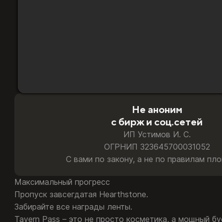
Казахстана,
Доставляю по выверенной схеме, где риск све
Турции
и
Всё делаю лично, без операторов
любой
Доступ к вашим данным получаю только я
Европы
Безопасная оплата:
карты РФ и РБ · СБП · T‑Pay · 
Не аноним
с бирж и соц.сетей
ИП Устимов И. С.
ОГРНИП 323645700031052
С вами по закону, а не по правилам пл
Максимальный прогресс
Пропуск завсегдатая Hearthstone.
Забирайте все награды ленты.
Tavern Pass – это не просто косметика, а мощный б