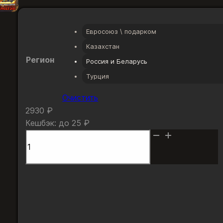
Евросоюз \ подарком
Казахстан
Регион
Россия и Беларусь
Турция
Очистить
2930
₽
Кешбэк:
до 25 ₽
Количество
товара
Пропуск
завсегдатая
Cataclysm
Гарантия замены и возврата
для
Возникла проблема - помогу решить или верну
России,
Беларуси,
Берегу ваш аккаунт