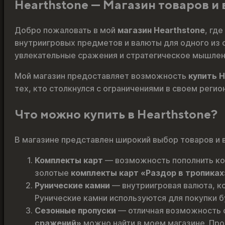
Hearthstone — Магазин товаров и
вариаций.
Опции
можно
Добро пожаловать в мой
магазин Hearthstone
, гд
выбрать
внутриигровых предметов и валюты для одного из с
на
увлекательные сражения и стратегическое мышлени
странице
Мой магазин предоставляет возможность
купить H
товара.
тех, кто столкнулся с ограничениями в своем регио
Что можно купить в Hearthstone?
В магазине представлен широкий выбор товаров и 
Комплекты карт
— возможность пополнить ко
золотые
комплекты карт «Раздор в тропиках
Рунические камни
— внутриигровая валюта, ко
Рунические камни используются для покупки б
Сезонные пропуски
— отличная возможность о
сражений»
можно найти в моем магазине. Про