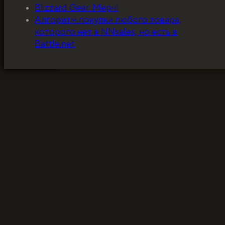
Blizzard Gear. Мерч!
5%, на весь ассортимент. Я хочу, чтобы к
Алгоритм покупки любого товара,
покупатель мог оценивать меня по сервису
которого нет в NNsales, но есть в
за ценники!
Battle.net
ЗАБРАТЬ СКИДКУ