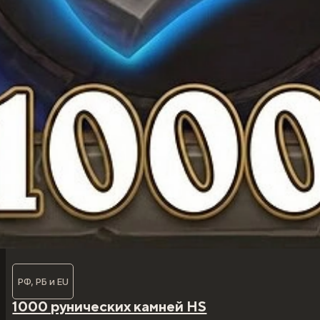
РФ, РБ и EU
1000 рунических камней HS