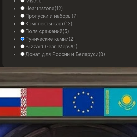
Misc
(1)
Hearthstone
(12)
Пропуски и наборы
(7)
Комплекты карт
(13)
Поля сражений
(5)
Рунические камни
(2)
Blizzard Gear. Мерч!
(1)
Донат для России и Беларуси
(8)