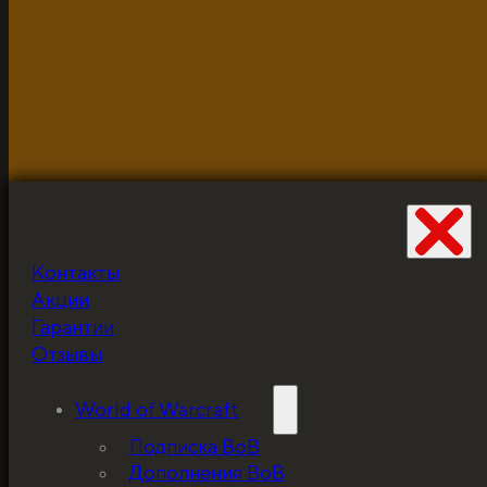
Разработано и неустанно доводится до ума Жабцом
объекты используются для демонстрации и в исклю
Контакты
Не забудьте про
Акции
скидку!
Гарантии
Отзывы
World of Warcraft
Подписка ВоВ
Дополнения ВоВ