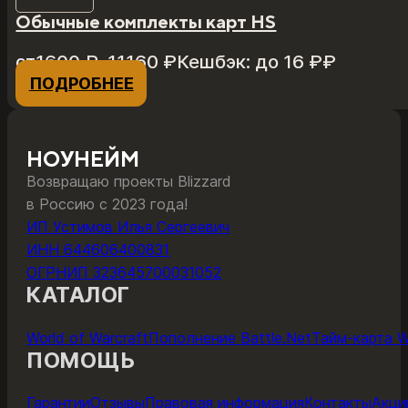
Обычные комплекты карт HS
Диапазон
от
1600
₽
–
11160
₽
Кешбэк:
до 16 ₽
₽
цен:
ПОДРОБНЕЕ
Этот
1600 ₽
товар
–
имеет
11160 ₽
несколько
НОУНЕЙМ
вариаций.
Возвращаю проекты Blizzard
Опции
в Россию с 2023 года!
можно
ИП Устимов Илья Сергеевич
выбрать
ИНН 644606400831
на
ОГРНИП 323645700031052
странице
КАТАЛОГ
товара.
World of Warcraft
Пополнение Battle.Net
Тайм-карта 
ПОМОЩЬ
Гарантии
Отзывы
Правовая информация
Контакты
Акци