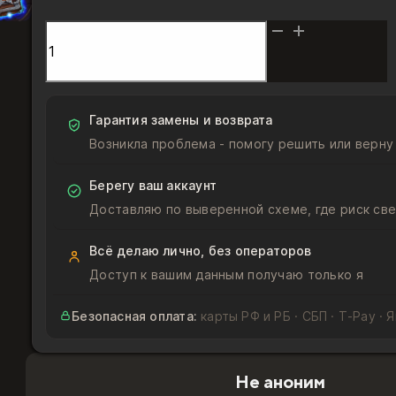
Количество
товара
Комплекты
карт
«Битвы
Гарантия замены и возврата
в
Возникла проблема - помогу решить или верну
Бесплодных
землях»
Берегу ваш аккаунт
Доставляю по выверенной схеме, где риск све
Всё делаю лично, без операторов
Доступ к вашим данным получаю только я
Безопасная оплата:
карты РФ и РБ · СБП · T‑Pay · 
Не аноним