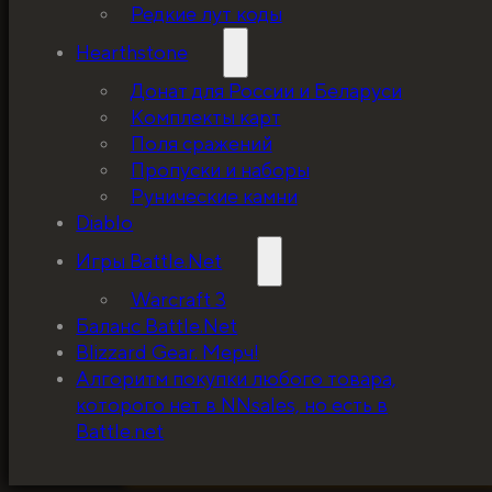
Редкие лут коды
Hearthstone
Донат для России и Беларуси
Комплекты карт
Поля сражений
Пропуски и наборы
Рунические камни
Diablo
Игры Battle.Net
Warcraft 3
Баланс Battle.Net
Blizzard Gear. Мерч!
5%, на весь ассортимент. Я хочу, чтобы к
Алгоритм покупки любого товара,
покупатель мог оценивать меня по сервису
которого нет в NNsales, но есть в
за ценники!
Battle.net
ЗАБРАТЬ СКИДКУ