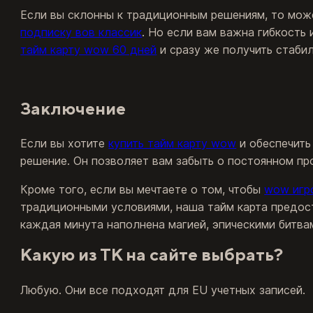
Если вы склонны к традиционным решениям, то мо
подписку вов классик
. Но если вам важна гибкость
тайм карту wow 60 дней
и сразу же получить стабил
Заключение
Если вы хотите
купить тайм карту wow
и обеспечить
решение. Он позволяет вам забыть о постоянном пр
Кроме того, если вы мечтаете о том, чтобы
wow игр
традиционными условиями, наша тайм карта предост
каждая минута наполнена магией, эпическими битва
Какую из ТК на сайте выбрать?
Любую. Они все подходят для EU учетных записей.