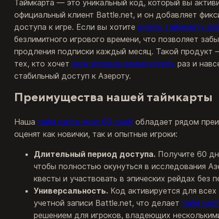
Таймкарта — это уникальный код, который вы актив
официальный клиент Battle.net, и он добавляет фик
доступа к игре. Если вы хотите
купить таймкарту во
безлимитного игрового времени, что позволяет заб
продления подписки каждый месяц. Такой продукт 
тех, кто хочет
wow игровое время купить
раз и навс
стабильный доступ к Азероту.
Преимущества нашей таймкарты
Наша
тайм карта wow 60 дней
обладает рядом преи
оценят как новички, так и опытные игроки:
Длительный период доступа.
Получите 60 дн
чтобы полностью окунуться в исследования Аз
квесты и участвовать в эпических рейдах без п
Универсальность.
Код активируется для всех
учетной записи Battle.net, что делает
тайм кар
решением для игроков, владеющих несколькими