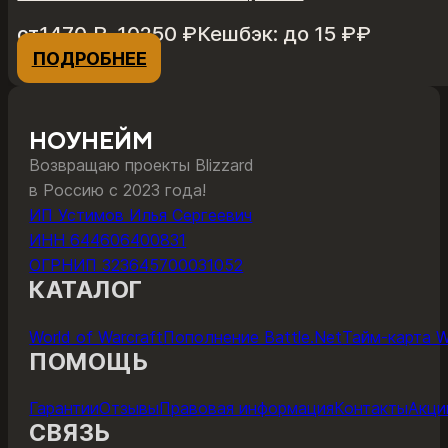
Диапазон
от
1470
₽
–
10250
₽
Кешбэк:
до 15 ₽
₽
цен:
ПОДРОБНЕЕ
Этот
1470 ₽
товар
–
имеет
10250 ₽
несколько
НОУНЕЙМ
вариаций.
Возвращаю проекты Blizzard
Опции
в Россию с 2023 года!
можно
ИП Устимов Илья Сергеевич
выбрать
ИНН 644606400831
на
ОГРНИП 323645700031052
странице
КАТАЛОГ
товара.
World of Warcraft
Пополнение Battle.Net
Тайм-карта 
ПОМОЩЬ
Гарантии
Отзывы
Правовая информация
Контакты
Акци
СВЯЗЬ