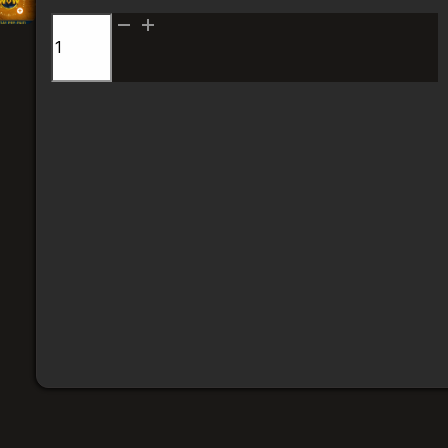
Количество
товара
Тайм
карта
World
Гарантия замены и возврата
of
Возникла проблема - помогу решить или верну
Warcraft
(WoW)
Только официальные ключи
Европа
0 откатов кодов за всю историю работы
Выдача за 5 минут, 24/7
Код приходит автоматически сразу после опла
Безопасная оплата:
карта РФ · СБП · T‑Pay · Visa /
Подойдёт ли товар под мой аккаунт?
Товар подходит для аккаунт Battle.net с регионами