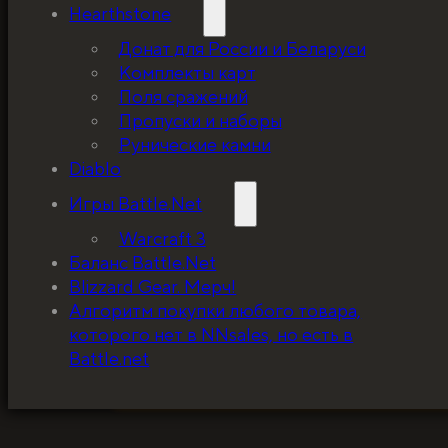
Hearthstone
Донат для России и Беларуси
Комплекты карт
Поля сражений
Пропуски и наборы
Рунические камни
Diablo
Игры Battle.Net
Warcraft 3
Баланс Battle.Net
Blizzard Gear. Мерч!
5%, на весь ассортимент. Я хочу, чтобы к
Алгоритм покупки любого товара,
покупатель мог оценивать меня по сервису
которого нет в NNsales, но есть в
за ценники!
Battle.net
ЗАБРАТЬ СКИДКУ