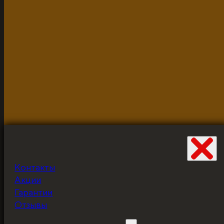
2026г.
Разработано и неустанно доводится до ума Жабцом
объекты используются для демонстрации и в исклю
Контакты
Не забудьте про
Акции
скидку!
Гарантии
Отзывы