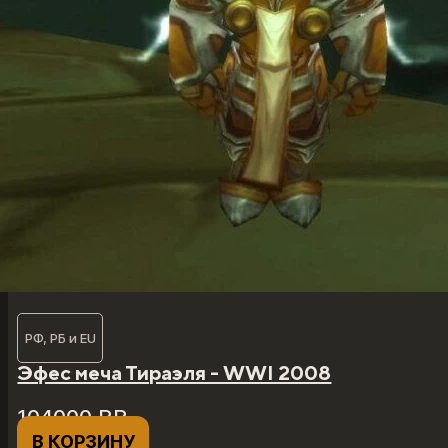
РФ, РБ и EU
Эфес меча Тираэля - WWI 2008
104000
₽
₽
В КОРЗИНУ