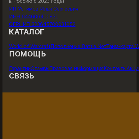
в Россию с 2023 года!
ИП Устимов Илья Сергеевич
ИНН 644606400831
ОГРНИП 323645700031052
КАТАЛОГ
World of Warcraft
Пополнение Battle.Net
Тайм-карта 
ПОМОЩЬ
Гарантии
Отзывы
Правовая информация
Контакты
Акци
СВЯЗЬ
ОНЛАЙН-ЧАТ С ПОДДЕРЖКОЙ
ПОДДЕР
Поддержка работает с 11 до 22 по мск каждый день