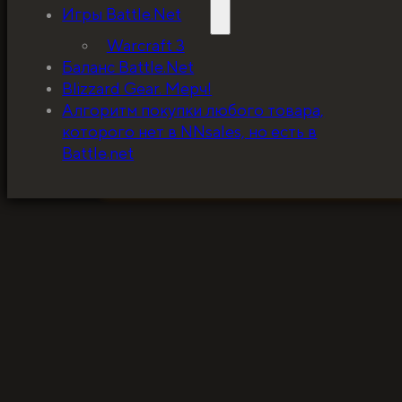
Игры Battle.Net
Warcraft 3
Баланс Battle.Net
Blizzard Gear. Мерч!
5%, на весь ассортимент. Я хочу, чтобы к
Алгоритм покупки любого товара,
покупатель мог оценивать меня по сервису
которого нет в NNsales, но есть в
за ценники!
Battle.net
ЗАБРАТЬ СКИДКУ