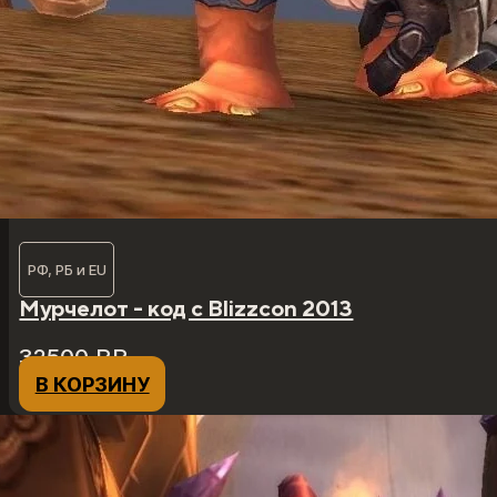
РФ, РБ и EU
Мурчелот - код с Blizzcon 2013
32500
₽
₽
В КОРЗИНУ