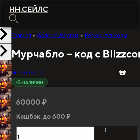
НН
.
СЕЙЛС
Главная
•
World of Warcraft
•
Редкие лут коды
Мурчабло – код с Blizzco
Нет отзывов
В наличии
60000
₽
Кешбэк:
до 600 ₽
Количество
товара