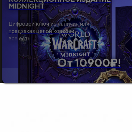
MIDNIGHT
Цифровой ключ из наличия или
предзаказ целой коробки,
все есть!
От 10900₽!