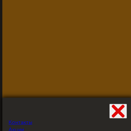
2026г.
Разработано и неустанно доводится до ума Жабцом
объекты используются для демонстрации и в исклю
Контакты
Не забудьте про
Акции