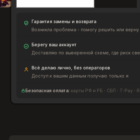
Мурчабло
-
код
Гарантия замены и возврата
с
Возникла проблема - помогу решить или верну
Blizzcon
2011
Берегу ваш аккаунт
Доставляю по выверенной схеме, где риск све
Всё делаю лично, без операторов
Доступ к вашим данным получаю только я
Безопасная оплата:
карты РФ и РБ · СБП · T‑Pay · 
Подойдёт ли товар под мой аккаунт?
Товар подходит для аккаунт Battle.net с регионами
Играю на России или Беларуси