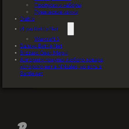
Пропуски и наборы
Рунические камни
Diablo
Игры Battle.Net
Warcraft 3
Баланс Battle.Net
Blizzard Gear. Мерч!
5%, на весь ассортимент. Я хочу, чтобы к
Алгоритм покупки любого товара,
покупатель мог оценивать меня по сервису
которого нет в NNsales, но есть в
за ценники!
Battle.net
ЗАБРАТЬ СКИДКУ
1
2
3