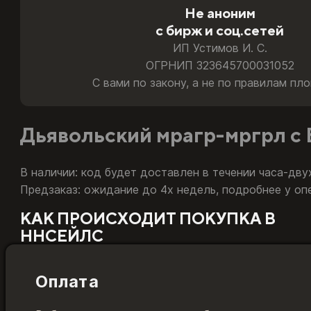
Не аноним
Подойдёт. Для аккаунтов РФ и РБ мы бесплатно за пар
с бирж и соц.сетей
Играю на Казахстане или Турции
ИП Устимов И. С.
Подойдёт напрямую. Товар активируется на ваши учётн
ОГРНИП 323645700031052
С вами по закону, а не по правилам пл
Сменил регион с России на другой
Подойдёт. Товар привязан к европейскому World of War
Дьявольский мрагр-мргрл с 
Какую тайм-карту и код пополнения Battle.net покупа
В наличии: код будет доставлен в течении часа-дву
Предзаказ: ожидание до 4х недель, подробнее у оп
КАК ПРОИСХОДИТ ПОКУПКА В
ННСЕЙЛС
Оплата