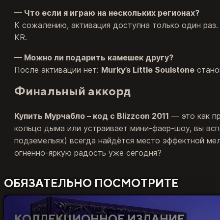
— Что если я играю на нескольких регионах?
К сожалению, активация доступна только один раз.
KR.
— Можно ли подарить камешек другу?
После активации нет:
Murky’s Little Soulstone
станов
Финальный аккорд
Купить Мурчабло – код с Blizzcon 2011
— это как пр
кольцо дыма или устраивает мини‑фаер‑шоу, вы вс
подземельях) всегда найдётся место эффектной мел
огненно‑яркую радость уже сегодня?
ОБЯЗАТЕЛЬНО ПОСМОТРИТЕ
КОЛЛЕКЦИОННОЕ ИЗДАНИЕ