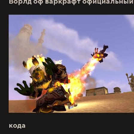
Ворлд оф варкрафт
официальный 
кода