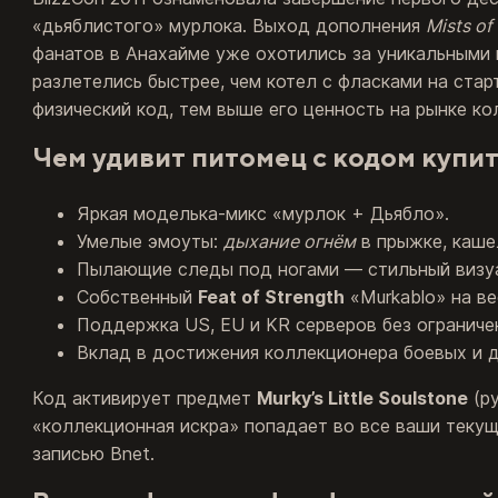
«дьяблистого» мурлока. Выход дополнения
Mists of
фанатов в Анахайме уже охотились за уникальными 
разлетелись быстрее, чем котел с фласками на стар
физический код, тем выше его ценность на рынке к
Чем удивит питомец с кодом
купит
Яркая моделька‑микс «мурлок + Дьябло».
Умелые эмоуты:
дыхание огнём
в прыжке, каше
Пылающие следы под ногами — стильный визу
Собственный
Feat of Strength
«Murkablo» на ве
Поддержка US, EU и KR серверов без ограниче
Вклад в достижения коллекционера боевых и 
Код активирует предмет
Murky’s Little Soulstone
(р
«коллекционная искра» попадает во все ваши текущ
записью Bnet.