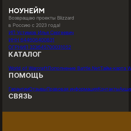
–
имеет
11160 ₽
несколько
НОУНЕЙМ
вариаций.
Возвращаю проекты Blizzard
Опции
в Россию с 2023 года!
можно
ИП Устимов Илья Сергеевич
выбрать
ИНН 644606400831
на
ОГРНИП 323645700031052
странице
КАТАЛОГ
товара.
World of Warcraft
Пополнение Battle.Net
Тайм-карта 
ПОМОЩЬ
Гарантии
Отзывы
Правовая информация
Контакты
Акци
СВЯЗЬ
ОНЛАЙН-ЧАТ С ПОДДЕРЖКОЙ
ПОДДЕР
Поддержка работает с 11 до 22 по мск каждый день