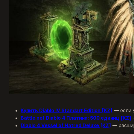
Купить Diablo IV Standart Edition [KZ]
— если у
Battle.net Diablo 4 Платина: 500 единиц [KZ]
Diablo 4 Vessel of Hatred Deluxe [KZ]
— расшир