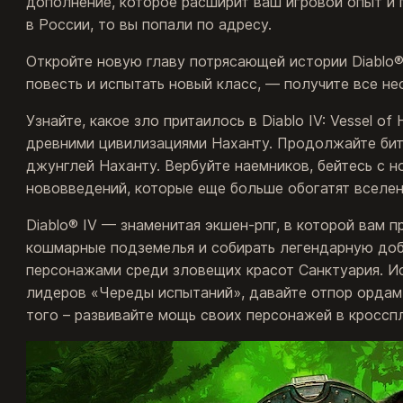
дополнение, которое расширит ваш игровой опыт и 
в России, то вы попали по адресу.
Откройте новую главу потрясающей истории Diablo® I
повесть и испытать новый класс, — получите все н
Узнайте, какое зло притаилось в Diablo IV: Vessel 
древними цивилизациями Наханту. Продолжайте би
джунглей Наханту. Вербуйте наемников, бейтесь с н
нововведений, которые еще больше обогатят вселенн
Diablo® IV — знаменитая экшен-рпг, в которой вам 
кошмарные подземелья и собирать легендарную доб
персонажами среди зловещих красот Санктуария. Ис
лидеров «Череды испытаний», давайте отпор ордам 
того – развивайте мощь своих персонажей в кроссп