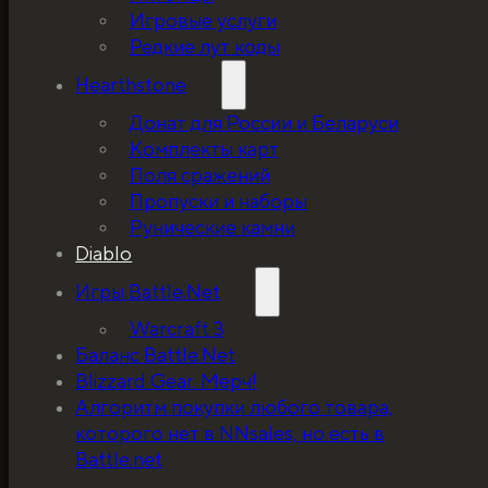
Игровые услуги
Редкие лут коды
Hearthstone
Донат для России и Беларуси
Комплекты карт
Поля сражений
Пропуски и наборы
Рунические камни
Diablo
Игры Battle.Net
Warcraft 3
Баланс Battle.Net
Blizzard Gear. Мерч!
5%, на весь ассортимент. Я хочу, чтобы к
Алгоритм покупки любого товара,
покупатель мог оценивать меня по сервису
которого нет в NNsales, но есть в
за ценники!
Battle.net
ЗАБРАТЬ СКИДКУ