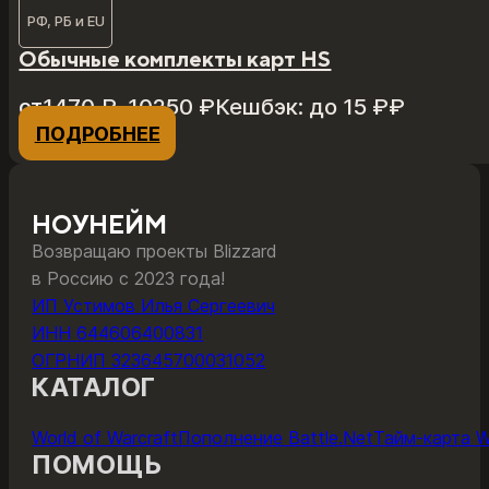
РФ, РБ и EU
Обычные комплекты карт HS
Диапазон
от
1470
₽
–
10250
₽
Кешбэк:
до 15 ₽
₽
цен:
ПОДРОБНЕЕ
Этот
1470 ₽
товар
–
имеет
10250 ₽
несколько
НОУНЕЙМ
вариаций.
Возвращаю проекты Blizzard
Опции
в Россию с 2023 года!
можно
ИП Устимов Илья Сергеевич
выбрать
ИНН 644606400831
на
ОГРНИП 323645700031052
странице
КАТАЛОГ
товара.
World of Warcraft
Пополнение Battle.Net
Тайм-карта 
ПОМОЩЬ