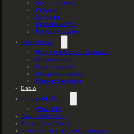
Буст персонажа
Игрушки
Питомцы
Игровые услуги
Редкие лут коды
Hearthstone
Донат для России и Беларуси
Комплекты карт
Поля сражений
Пропуски и наборы
Рунические камни
Diablo
Игры Battle.Net
Warcraft 3
Баланс Battle.Net
Blizzard Gear. Мерч!
5%, на весь ассортимент. Я хочу, чтобы к
Алгоритм покупки любого товара,
покупатель мог оценивать меня по сервису