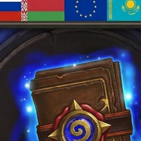
Опции
можно
выбрать
на
странице
товара.