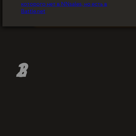
которого нет в NNsales, но есть в
за ценники!
Battle.net
ЗАБРАТЬ СКИДКУ
1
2
3