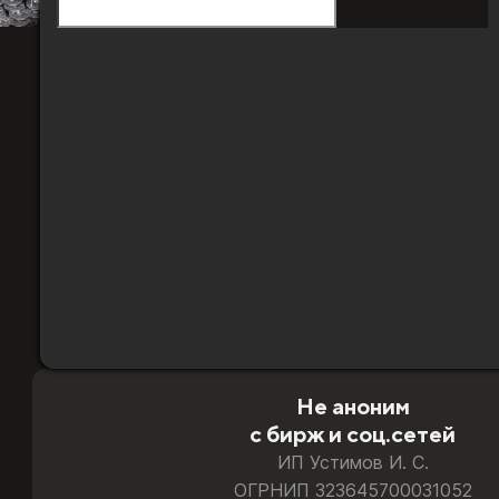
Diablo
4
Платина:
Гарантия замены и возврата
500
Возникла проблема - помогу решить или верну
единиц
[TR]
Берегу ваш аккаунт
Доставляю по выверенной схеме, где риск све
Всё делаю лично, без операторов
Доступ к вашим данным получаю только я
Безопасная оплата:
карты РФ и РБ · СБП · T‑Pay · 
Не аноним
с бирж и соц.сетей
ИП Устимов И. С.
ОГРНИП 323645700031052