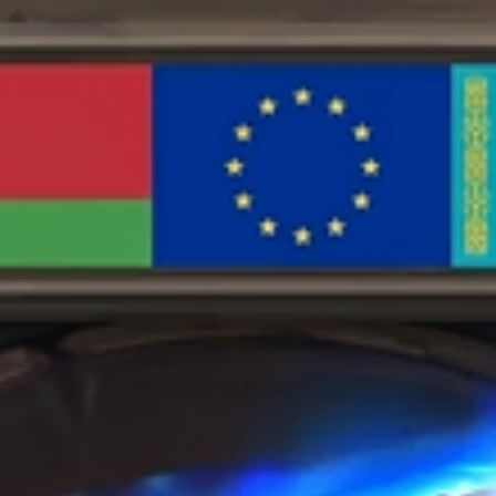
Опции
можно
выбрать
на
странице
товара.