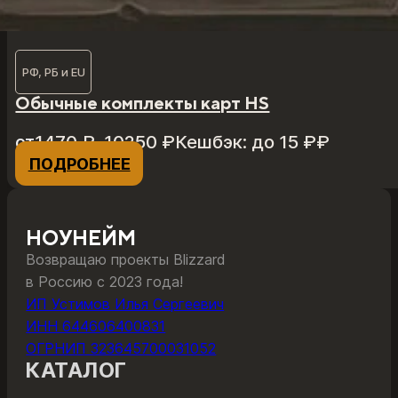
РФ, РБ и EU
Обычные комплекты карт HS
Диапазон
от
1470
₽
–
10250
₽
Кешбэк:
до 15 ₽
₽
цен:
ПОДРОБНЕЕ
Этот
1470 ₽
товар
–
имеет
10250 ₽
несколько
НОУНЕЙМ
вариаций.
Возвращаю проекты Blizzard
Опции
в Россию с 2023 года!
можно
ИП Устимов Илья Сергеевич
выбрать
ИНН 644606400831
на
ОГРНИП 323645700031052
странице
КАТАЛОГ
товара.