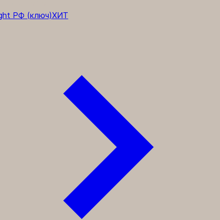
лнения WoW
ght РФ (ключ)
ХИТ