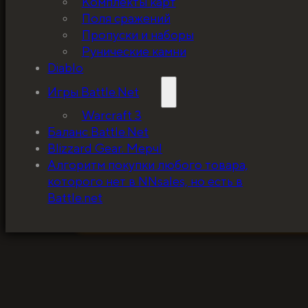
Комплекты карт
Поля сражений
Пропуски и наборы
Рунические камни
Diablo
Игры Battle.Net
Warcraft 3
Баланс Battle.Net
Blizzard Gear. Мерч!
5%, на весь ассортимент. Я хочу, чтобы к
Алгоритм покупки любого товара,
покупатель мог оценивать меня по сервису
которого нет в NNsales, но есть в
за ценники!
Battle.net
ЗАБРАТЬ СКИДКУ