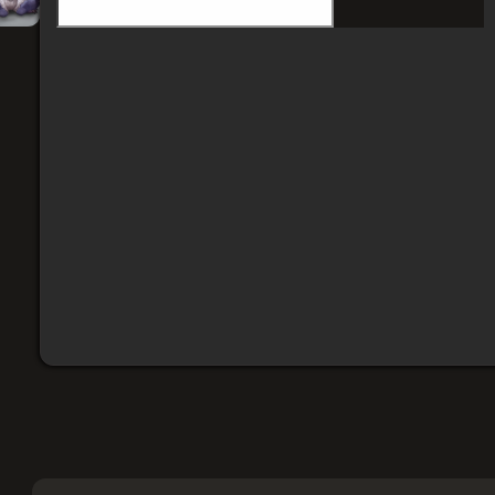
Колотун
Гарантия замены и возврата
Возникла проблема - помогу решить или верну
Берегу ваш аккаунт
Доставляю по выверенной схеме, где риск све
Всё делаю лично, без операторов
Доступ к вашим данным получаю только я
Безопасная оплата:
карты РФ и РБ · СБП · T‑Pay · 
Подойдёт ли товар под мой аккаунт?
Товар подходит для аккаунт Battle.net с регионами
Играю на России или Беларуси