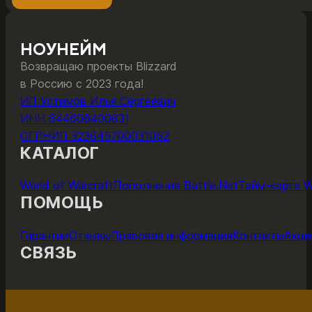
1470 ₽
товар
–
имеет
10250 ₽
несколько
НОУНЕЙМ
вариаций.
Возвращаю проекты Blizzard
Опции
в Россию с 2023 года!
можно
ИП Устимов Илья Сергеевич
выбрать
ИНН 644606400831
на
ОГРНИП 323645700031052
странице
КАТАЛОГ
товара.
World of Warcraft
Пополнение Battle.Net
Тайм-карта 
ПОМОЩЬ
Гарантии
Отзывы
Правовая информация
Контакты
Акци
СВЯЗЬ
ОНЛАЙН-ЧАТ С ПОДДЕРЖКОЙ
ПОДДЕР