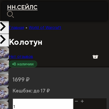
НН
.
СЕЙЛС
Главная
•
World of Warcraft
Колотун
Нет отзывов
В наличии
1699
₽
Кешбэк:
до 17 ₽
Количество
товара