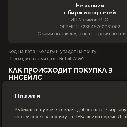
Не аноним
Подойдёт. Для аккаунтов РФ и РБ мы бесплатно за пар
с бирж и соц.сетей
Играю на Казахстане или Турции
ИП Устимов И. С.
Подойдёт напрямую. Товар активируется на ваши учётн
ОГРНИП 323645700031052
С вами по закону, а не по правилам пл
Сменил регион с России на другой
Подойдёт. Товар привязан к европейскому World of War
Код на пета “Колотун” упадет на почту!
Подходит только для Retail WoW!
Какую тайм-карту и код пополнения Battle.net покупа
КАК ПРОИСХОДИТ ПОКУПКА В
ННСЕЙЛС
Оплата
Выбираете нужные товары, добавляете в корзину
частей через рассрочку от Т-Банк или сервис До