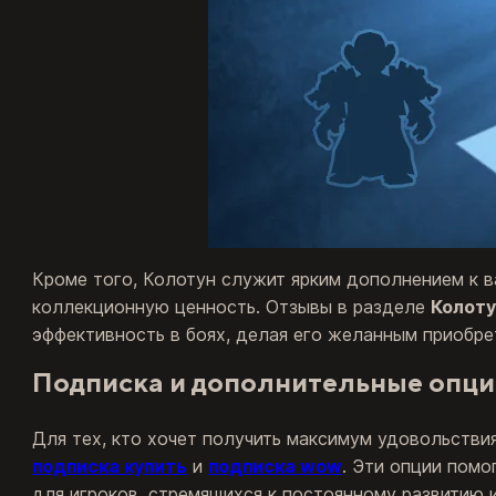
Кроме того, Колотун служит ярким дополнением к в
коллекционную ценность. Отзывы в разделе
Колоту
эффективность в боях, делая его желанным приобрет
Подписка и дополнительные опц
Для тех, кто хочет получить максимум удовольстви
подписка купить
и
подписка wow
. Эти опции пом
для игроков, стремящихся к постоянному развитию