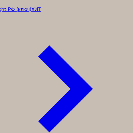
лнения WoW
ght РФ (ключ)
ХИТ