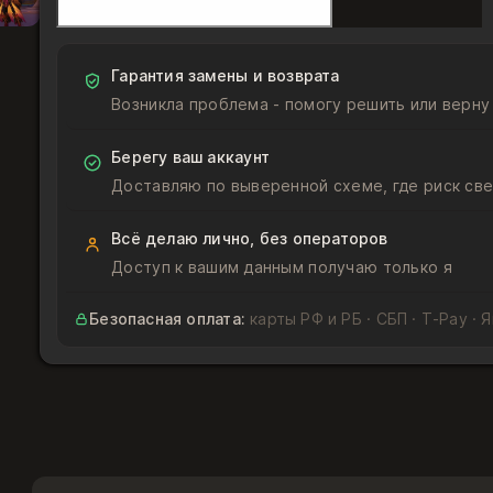
Регалии
огнегривого
феникса
Гарантия замены и возврата
Возникла проблема - помогу решить или верну
Берегу ваш аккаунт
Доставляю по выверенной схеме, где риск све
Всё делаю лично, без операторов
Доступ к вашим данным получаю только я
Безопасная оплата:
карты РФ и РБ · СБП · T‑Pay · 
Подойдёт ли товар под мой аккаунт?
Товар подходит для аккаунт Battle.net с регионами
Играю на России или Беларуси