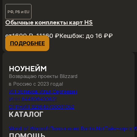
РФ, РБ и EU
Обычные комплекты карт HS
Диапазон
от
1600
₽
–
11160
₽
Кешбэк:
до 16 ₽
₽
цен:
ПОДРОБНЕЕ
Этот
1600 ₽
товар
–
имеет
11160 ₽
несколько
НОУНЕЙМ
вариаций.
Возвращаю проекты Blizzard
Опции
в Россию с 2023 года!
можно
ИП Устимов Илья Сергеевич
выбрать
ИНН 644606400831
на
ОГРНИП 323645700031052
странице
КАТАЛОГ
товара.
World of Warcraft
Пополнение Battle.Net
Тайм-карта 
ПОМОЩЬ