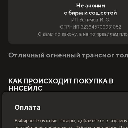
Не аноним
Подойдёт. Для аккаунтов РФ и РБ мы бесплатно за пар
с бирж и соц.сетей
Играю на Казахстане или Турции
ИП Устимов И. С.
Подойдёт напрямую. Товар активируется на ваши учётн
ОГРНИП 323645700031052
С вами по закону, а не по правилам пл
Сменил регион с России на другой
Подойдёт. Товар привязан к европейскому World of War
Отличный огненный трансмог толь
Какую тайм-карту и код пополнения Battle.net покупа
КАК ПРОИСХОДИТ ПОКУПКА В
ННСЕЙЛС
Оплата
Выбираете нужные товары, добавляете в корзину
частей через рассрочку от Т-Банк или сервис До