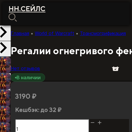
НН
.
СЕЙЛС
Главная
•
World of Warcraft
•
Трансмогрификация
Регалии огнегривого фе
Нет отзывов
В наличии
3190
₽
Кешбэк:
до 32 ₽
Количество
товара