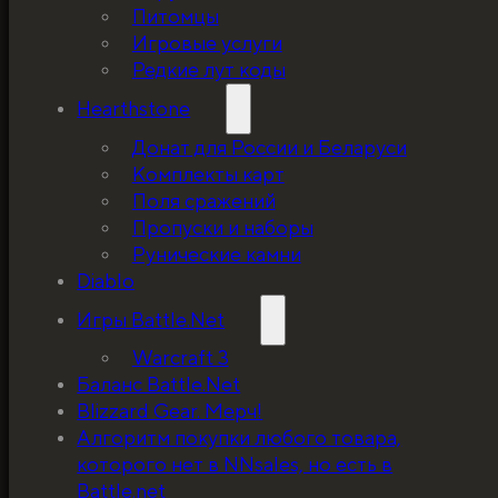
Питомцы
Игровые услуги
Редкие лут коды
Hearthstone
Донат для России и Беларуси
Комплекты карт
Поля сражений
Пропуски и наборы
Рунические камни
Diablo
Игры Battle.Net
Warcraft 3
Баланс Battle.Net
Blizzard Gear. Мерч!
5%, на весь ассортимент. Я хочу, чтобы к
Алгоритм покупки любого товара,
покупатель мог оценивать меня по сервису
которого нет в NNsales, но есть в
за ценники!
Battle.net