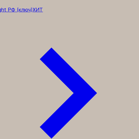
лнения WoW
ght РФ (ключ)
ХИТ