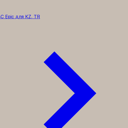
C Epic для KZ, TR