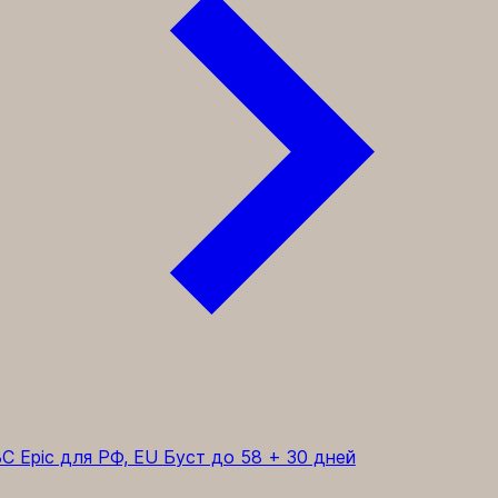
C Epic для РФ, EU
Буст до 58 + 30 дней