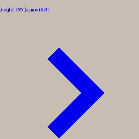
полнения WoW
dnight РФ (ключ)
ХИТ