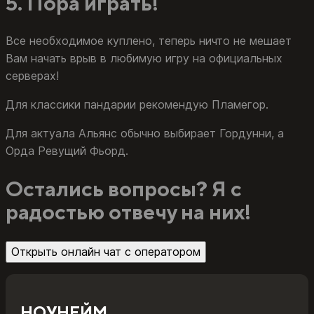
5. Пора играть!
Все необходимое куплено, теперь ничто не мешает
Вам начать врыв в любимую игру на официальных
серверах!
Для классики пандарии рекомендую Пламегор.
Для актуала Альянс обычно выбирает Гордунни, а
Орда Ревущий Фьорд.
Остались вопросы? Я с
радостью отвечу на них!
Открыть онлайн чат с оператором
НОУНЕЙМ