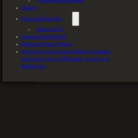
Рунические камни
Diablo
Игры Battle.Net
Warcraft 3
Баланс Battle.Net
Blizzard Gear. Мерч!
5%, на весь ассортимент. Я хочу, чтобы к
Алгоритм покупки любого товара,
покупатель мог оценивать меня по сервису
которого нет в NNsales, но есть в
за ценники!
Battle.net
ЗАБРАТЬ СКИДКУ