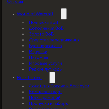
Отзывы
World of Warcraft
Подписка ВоВ
Дополнения ВоВ
Золото ВоВ
Средства передвижения
Буст персонажа
Игрушки
Питомцы
Игровые услуги
Редкие лут коды
Hearthstone
Донат для России и Беларуси
Комплекты карт
Поля сражений
Пропуски и наборы