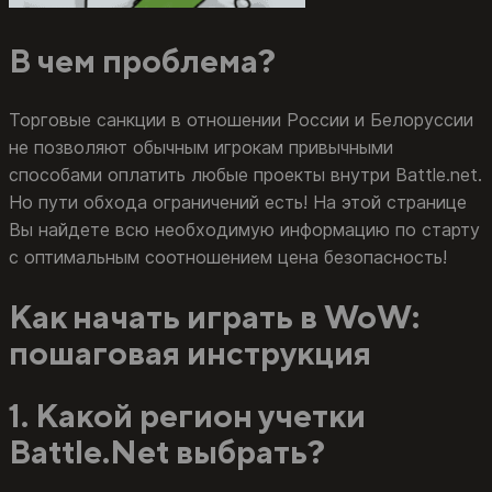
В чем проблема?
Торговые санкции в отношении России и Белоруссии
не позволяют обычным игрокам привычными
способами оплатить любые проекты внутри Battle.net.
Но пути обхода ограничений есть! На этой странице
Вы найдете всю необходимую информацию по старту
с оптимальным соотношением цена безопасность!
Как начать играть в WoW:
пошаговая инструкция
1. Какой регион учетки
Battle.Net выбрать?