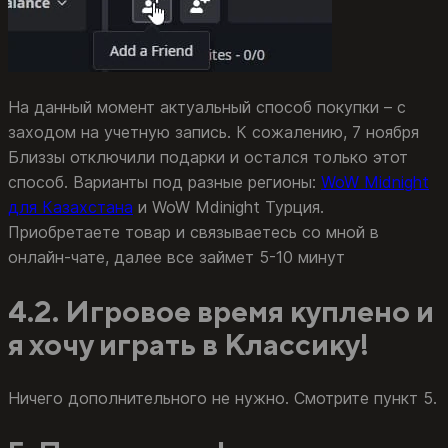
На данный момент актуальный способ покупки – с
заходом на учетную запись. К сожалению, 7 ноября
Близзы отключили подарки и остался только этот
способ. Варианты под разные регионы:
WoW Midnight
для Казахстана
и WoW Mdinight Турция.
Приобретаете товар и связываетесь со мной в
онлайн-чате, далее все займет 5-10 минут
4.2. Игровое время куплено и
я хочу играть в Классику!
Ничего дополнительного не нужно. Смотрите пункт 5.