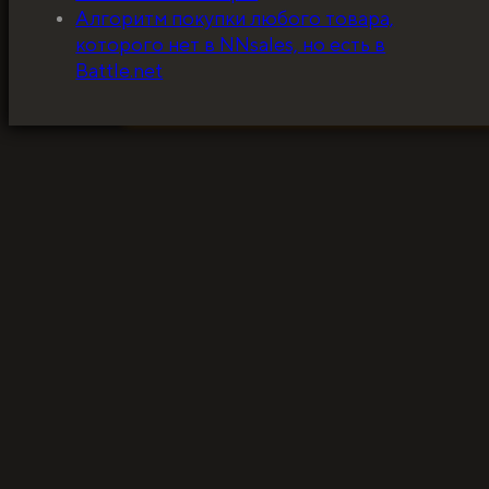
5%, на весь ассортимент. Я хочу, чтобы к
Алгоритм покупки любого товара,
покупатель мог оценивать меня по сервису
которого нет в NNsales, но есть в
за ценники!
Battle.net
ЗАБРАТЬ СКИДКУ