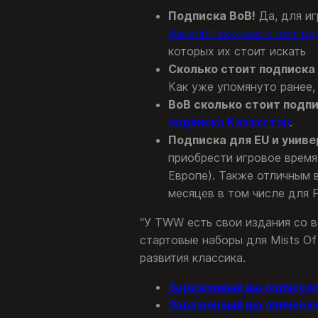
Подписка ВоВ!
Да, для иг
Warcraft сколько стоит п
которых их стоит искать
Сколько стоит подписка
Как уже упомянуто ранее,
ВоВ сколько стоит подпи
подписка Казахстан
.
Подписка для EU и унив
приобрести игровое время
Европе). Также отличным
месяцев в том числе для 
“У TWW есть свои издания со в
стартовые наборы для Mists Of
развития классика.
Зараженный ша эпический
Зараженный ша эпический