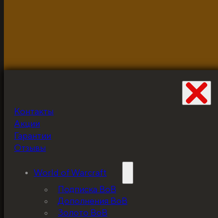
Разработано и неустанно доводится до ума Жабцом
объекты используются для демонстрации и в исклю
Контакты
Не забудьте про
Акции
скидку!
Гарантии
Отзывы
World of Warcraft
Подписка ВоВ
Дополнения ВоВ
Золото ВоВ