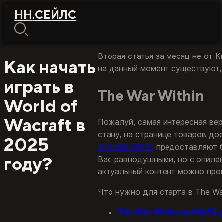
НН
.
СЕЙЛС
Вторая статья за месяц не от 
Как начать
на данный момент существуют, к
играть в
The War Within
World of
Wacraft в
Пожалуй, самая интересная вер
стану, на странице товаров до
2025
The War Within
предоставляют б
году?
Вас равнодушными, но с эпиле
актуальный контент можно про
Что нужно для старта в The Wa
The War Within на РФ/РБ 