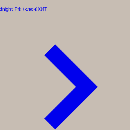
полнения WoW
dnight РФ (ключ)
ХИТ