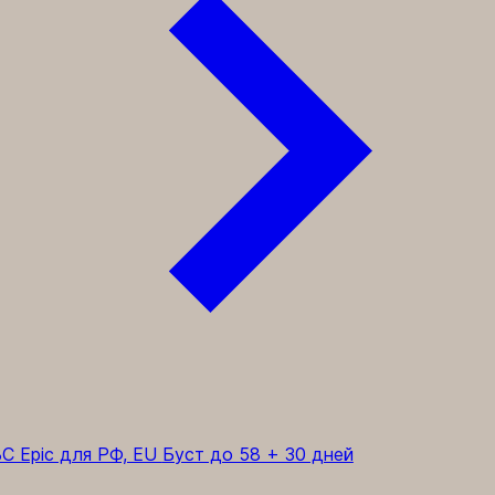
C Epic для РФ, EU
Буст до 58 + 30 дней