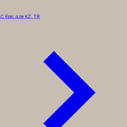
C Epic для KZ, TR