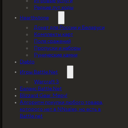
Игровые услуги
Редкие лут коды
Hearthstone
Донат для России и Беларуси
Комплекты карт
Поля сражений
Пропуски и наборы
Рунические камни
Diablo
Игры Battle.Net
Warcraft 3
Баланс Battle.Net
Blizzard Gear. Мерч!
5%, на весь ассортимент. Я хочу, чтобы к
Алгоритм покупки любого товара,
покупатель мог оценивать меня по сервису
которого нет в NNsales, но есть в
за ценники!
Battle.net
ЗАБРАТЬ СКИДКУ