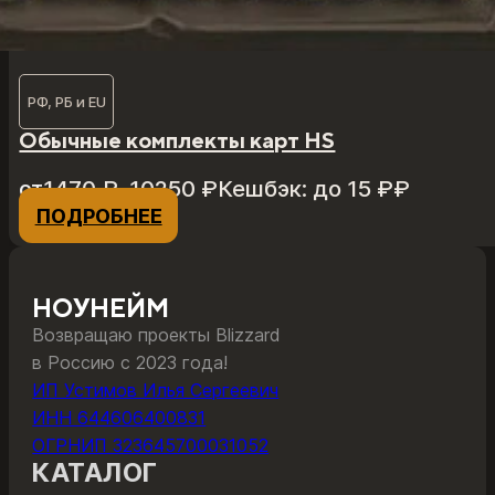
РФ, РБ и EU
Обычные комплекты карт HS
Диапазон
от
1470
₽
–
10250
₽
Кешбэк:
до 15 ₽
₽
цен:
ПОДРОБНЕЕ
Этот
1470 ₽
товар
–
имеет
10250 ₽
несколько
НОУНЕЙМ
вариаций.
Возвращаю проекты Blizzard
Опции
в Россию с 2023 года!
можно
ИП Устимов Илья Сергеевич
выбрать
ИНН 644606400831
на
ОГРНИП 323645700031052
странице
КАТАЛОГ
товара.