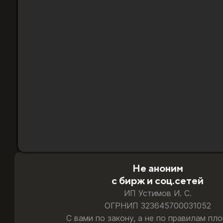
Гарантия замены и возврата
Возникла проблема - помогу решить или верну
Берегу ваш аккаунт
Доставляю по выверенной схеме, где риск све
Всё делаю лично, без операторов
Доступ к вашим данным получаю только я
Безопасная оплата:
карты РФ и РБ · СБП · T‑Pay · 
Не аноним
с бирж и соц.сетей
ИП Устимов И. С.
ОГРНИП 323645700031052
С вами по закону, а не по правилам пл