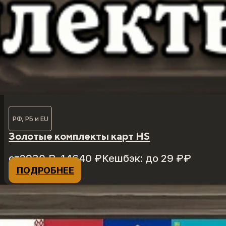
РФ, РБ и EU
Золотые комплекты карт HS
Диапазон
от
2930
₽
–
14640
₽
Кешбэк:
до 29 ₽
₽
цен:
ПОДРОБНЕЕ
Этот
2930 ₽
товар
–
имеет
14640 ₽
несколько
вариаций.