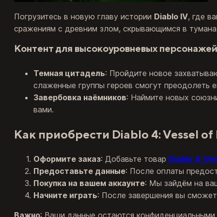
Погрузитесь в новую главу истории
Diablo IV
, где 
сражениям с древним злом, скрывающимся в тумана
Контент для высокоуровневых персонаже
Темная цитадель
: Пройдите новое захватыва
слаженные группы героев смогут преодолеть е
Завербовка наёмников
: Наймите новых союзн
вами.
Как приобрести Diablo 4: Vessel of
Оформите заказ
: Добавьте товар
Diablo 4: Ve
Предоставьте данные
: После оплаты предос
Покупка на вашем аккаунте
: Мы зайдём на ва
Начните играть
: После завершения вы сможете
Важно
: Ваши данные остаются конфиденциальными 