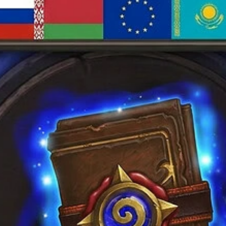
Опции
можно
выбрать
на
странице
товара.