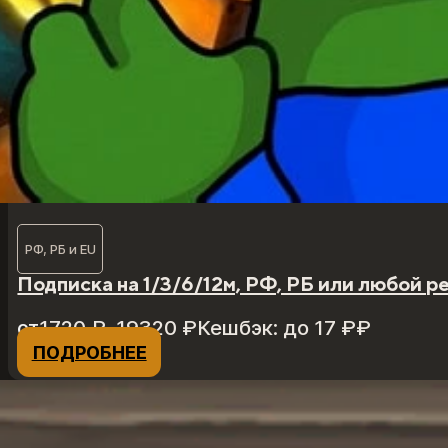
РФ, РБ и EU
Подписка на 1/3/6/12м, РФ, РБ или любой р
Диапазон
от
1720
₽
–
19320
₽
Кешбэк:
до 17 ₽
₽
цен:
ПОДРОБНЕЕ
Этот
1720 ₽
товар
–
имеет
19320 ₽
несколько