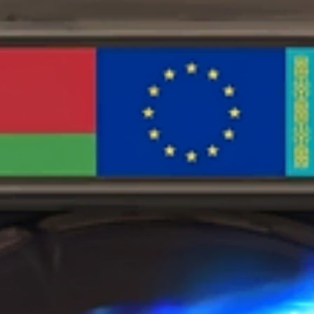
вариаций.
Опции
можно
выбрать
на
странице
товара.