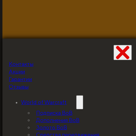
Разработано и неустанно доводится до ума Жабцом
объекты используются для демонстрации и в исклю
Контакты
Не забудьте про
Акции
скидку!
Гарантии
Отзывы
World of Warcraft
Подписка ВоВ
Дополнения ВоВ
Золото ВоВ
Средства передвижения