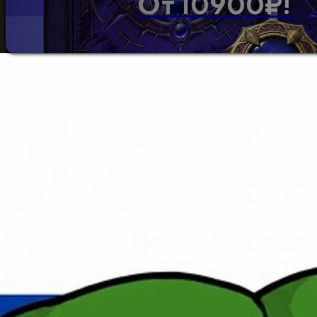
От 10900₽!