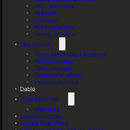
Буст персонажа
Игрушки
Питомцы
Игровые услуги
Редкие лут коды
Hearthstone
Донат для России и Беларуси
Комплекты карт
Поля сражений
Пропуски и наборы
Рунические камни
Diablo
Игры Battle.Net
Warcraft 3
Баланс Battle.Net
Blizzard Gear. Мерч!
5%, на весь ассортимент. Я хочу, чтобы к
Алгоритм покупки любого товара,