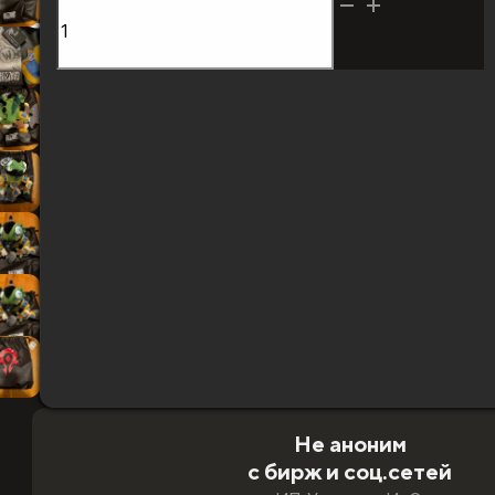
Количество
товара
Murloc
Thrall
World
Гарантия замены и возврата
of
Возникла проблема - помогу решить или верну
Warcraft
Берегу ваш аккаунт
Доставляю по выверенной схеме, где риск све
Всё делаю лично, без операторов
Доступ к вашим данным получаю только я
Безопасная оплата:
карты РФ и РБ · СБП · T‑Pay · 
Не аноним
с бирж и соц.сетей