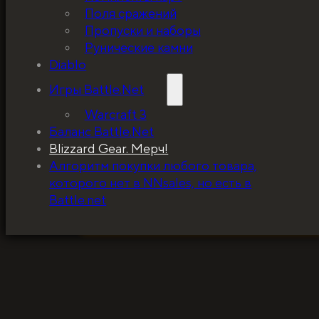
Поля сражений
Пропуски и наборы
Рунические камни
Diablo
Игры Battle.Net
Warcraft 3
Баланс Battle.Net
Blizzard Gear. Мерч!
5%, на весь ассортимент. Я хочу, чтобы к
Алгоритм покупки любого товара,
покупатель мог оценивать меня по сервису
которого нет в NNsales, но есть в
за ценники!
Battle.net
ЗАБРАТЬ СКИДКУ