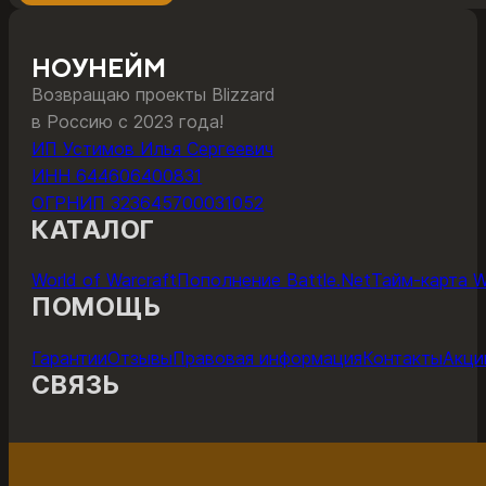
1470 ₽
товар
–
имеет
10250 ₽
несколько
НОУНЕЙМ
вариаций.
Возвращаю проекты Blizzard
Опции
в Россию с 2023 года!
можно
ИП Устимов Илья Сергеевич
выбрать
ИНН 644606400831
на
ОГРНИП 323645700031052
странице
КАТАЛОГ
товара.
World of Warcraft
Пополнение Battle.Net
Тайм-карта 
ПОМОЩЬ
Гарантии
Отзывы
Правовая информация
Контакты
Акци
СВЯЗЬ
ОНЛАЙН-ЧАТ С ПОДДЕРЖКОЙ
ПОДДЕР
Поддержка работает с 11 до 22 по мск каждый день