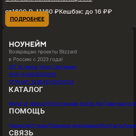
Диапазон
от
1600
₽
–
11160
₽
Кешбэк:
до 16 ₽
₽
цен:
ПОДРОБНЕЕ
Этот
1600 ₽
товар
–
имеет
11160 ₽
несколько
НОУНЕЙМ
вариаций.
Возвращаю проекты Blizzard
Опции
в Россию с 2023 года!
можно
ИП Устимов Илья Сергеевич
выбрать
ИНН 644606400831
на
ОГРНИП 323645700031052
странице
КАТАЛОГ
товара.
World of Warcraft
Пополнение Battle.Net
Тайм-карта 
ПОМОЩЬ
Гарантии
Отзывы
Правовая информация
Контакты
Акци
СВЯЗЬ