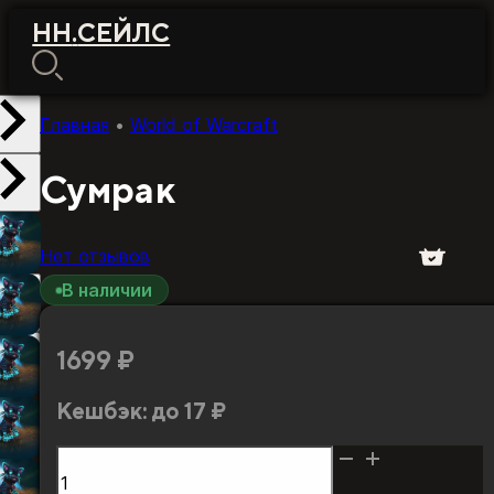
НН
.
СЕЙЛС
Главная
•
World of Warcraft
Сумрак
Нет отзывов
В наличии
1699
₽
Кешбэк:
до 17 ₽
Количество
товара