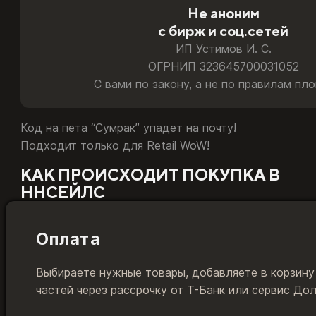
Не аноним
Подойдёт. Для аккаунтов РФ и РБ мы бесплатно за пар
с бирж и соц.сетей
Играю на Казахстане или Турции
ИП Устимов И. С.
Подойдёт напрямую. Товар активируется на ваши учётн
ОГРНИП 323645700031052
С вами по закону, а не по правилам пл
Сменил регион с России на другой
Подойдёт. Товар привязан к европейскому World of War
Код на пета “Сумрак” упадет на почту!
Подходит только для Retail WoW!
Какую тайм-карту и код пополнения Battle.net покупа
КАК ПРОИСХОДИТ ПОКУПКА В
ННСЕЙЛС
Оплата
Выбираете нужные товары, добавляете в корзину
частей через рассрочку от Т-Банк или сервис До