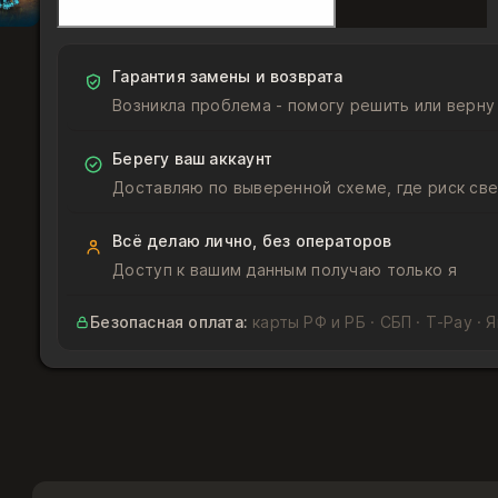
Сумрак
Гарантия замены и возврата
Возникла проблема - помогу решить или верну
Берегу ваш аккаунт
Доставляю по выверенной схеме, где риск све
Всё делаю лично, без операторов
Доступ к вашим данным получаю только я
Безопасная оплата:
карты РФ и РБ · СБП · T‑Pay · 
Подойдёт ли товар под мой аккаунт?
Товар подходит для аккаунт Battle.net с регионами
Играю на России или Беларуси