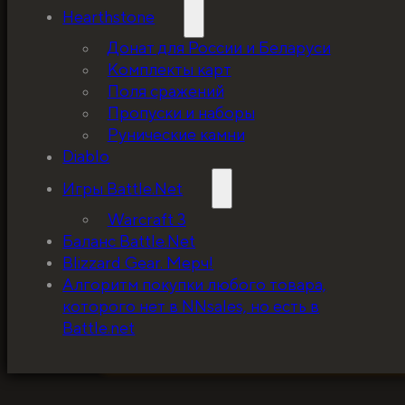
Hearthstone
Донат для России и Беларуси
Комплекты карт
Поля сражений
Пропуски и наборы
Рунические камни
Diablo
Игры Battle.Net
Warcraft 3
Баланс Battle.Net
Blizzard Gear. Мерч!
5%, на весь ассортимент. Я хочу, чтобы к
Алгоритм покупки любого товара,
покупатель мог оценивать меня по сервису
которого нет в NNsales, но есть в
за ценники!
Battle.net
ЗАБРАТЬ СКИДКУ