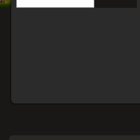
Щенок
альтеракского
мастифа
Гарантия замены и возврата
Возникла проблема - помогу решить или верну
Берегу ваш аккаунт
Доставляю по выверенной схеме, где риск све
Всё делаю лично, без операторов
Доступ к вашим данным получаю только я
Безопасная оплата:
карты РФ и РБ · СБП · T‑Pay · 
Подойдёт ли товар под мой аккаунт?
Товар подходит для аккаунт Battle.net с регионами
Играю на России или Беларуси