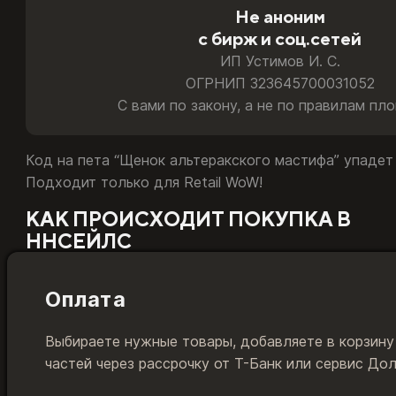
Не аноним
Подойдёт. Для аккаунтов РФ и РБ мы бесплатно за пар
с бирж и соц.сетей
Играю на Казахстане или Турции
ИП Устимов И. С.
Подойдёт напрямую. Товар активируется на ваши учётн
ОГРНИП 323645700031052
С вами по закону, а не по правилам пл
Сменил регион с России на другой
Подойдёт. Товар привязан к европейскому World of War
Код на пета “Щенок альтеракского мастифа” упадет 
Подходит только для Retail WoW!
Какую тайм-карту и код пополнения Battle.net покупа
КАК ПРОИСХОДИТ ПОКУПКА В
ННСЕЙЛС
Оплата
Выбираете нужные товары, добавляете в корзину
частей через рассрочку от Т-Банк или сервис До