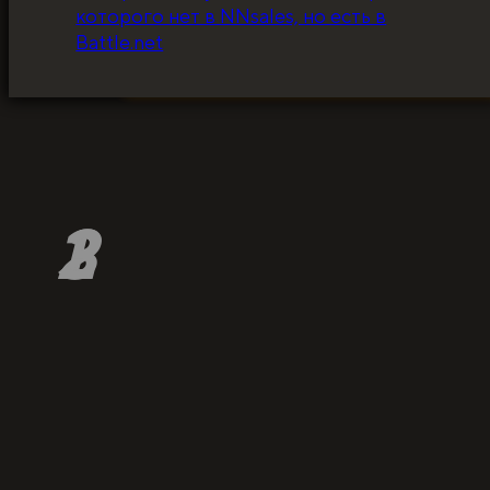
которого нет в NNsales, но есть в
за ценники!
Battle.net
ЗАБРАТЬ СКИДКУ
1
2
3