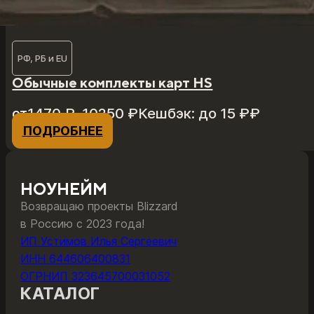
РФ, РБ и EU
Обычные комплекты карт HS
Диапазон
от
1470
₽
–
10250
₽
Кешбэк:
до 15 ₽
₽
цен:
ПОДРОБНЕЕ
Этот
1470 ₽
товар
–
имеет
10250 ₽
несколько
НОУНЕЙМ
вариаций.
Возвращаю проекты Blizzard
Опции
в Россию с 2023 года!
можно
ИП Устимов Илья Сергеевич
выбрать
ИНН 644606400831
на
ОГРНИП 323645700031052
странице
КАТАЛОГ
товара.