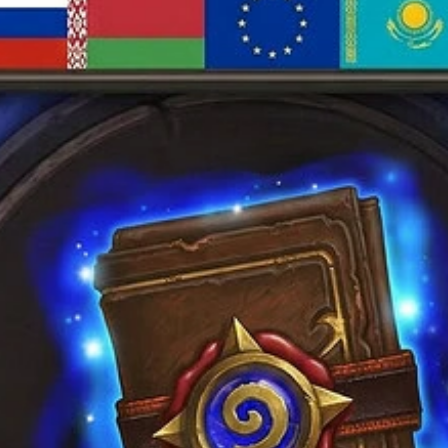
Опции
можно
выбрать
на
странице
товара.