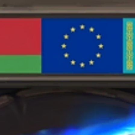
Опции
можно
выбрать
на
странице
товара.