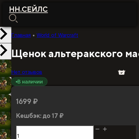
НН
.
СЕЙЛС
Главная
•
World of Warcraft
Щенок альтеракского м
Нет отзывов
В наличии
1699
₽
Кешбэк:
до 17 ₽
Количество
товара