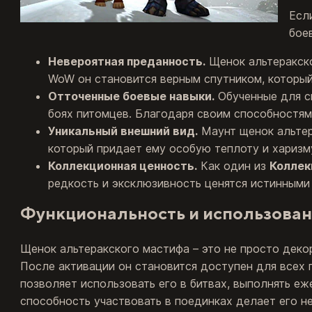
Есл
бое
Невероятная преданность.
Щенок альтеракско
WoW он становится верным спутником, который 
Отточенные боевые навыки.
Обученные для с
боях питомцев. Благодаря своим способностям,
Уникальный внешний вид.
Маунт щенок альтер
который придает ему особую теплоту и харизм
Коллекционная ценность.
Как один из
Колле
редкость и эксклюзивность ценятся истинными
Функциональность и использован
Щенок альтеракского мастифа – это не просто деко
После активации он становится доступен для всех п
позволяет использовать его в битвах, выполнять еж
способность участвовать в поединках делает его н