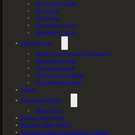
Буст персонажа
Игрушки
Питомцы
Игровые услуги
Редкие лут коды
Hearthstone
Донат для России и Беларуси
Комплекты карт
Поля сражений
Пропуски и наборы
Рунические камни
Diablo
Игры Battle.Net
Warcraft 3
Баланс Battle.Net
Blizzard Gear. Мерч!
5%, на весь ассортимент. Я хочу, чтобы к
Алгоритм покупки любого товара,
покупатель мог оценивать меня по сервису