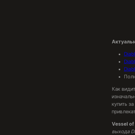
Актуальн
Diab
Diab
Diab
Полн
Как види
изначаль
купить за
привлека
Vessel of
выхода DL