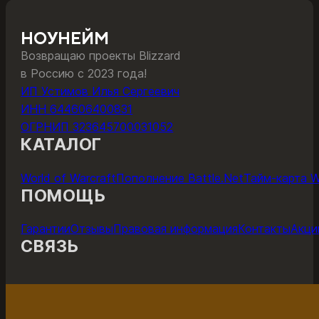
НОУНЕЙМ
Возвращаю проекты Blizzard
в Россию с 2023 года!
ИП Устимов Илья Сергеевич
ИНН 644606400831
ОГРНИП 323645700031052
КАТАЛОГ
World of Warcraft
Пополнение Battle.Net
Тайм-карта 
ПОМОЩЬ
Гарантии
Отзывы
Правовая информация
Контакты
Акци
СВЯЗЬ
ОНЛАЙН-ЧАТ С ПОДДЕРЖКОЙ
ПОДДЕР
Поддержка работает с 11 до 22 по мск каждый день