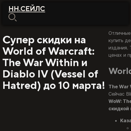
НН
.
СЕЙЛС
Отличные 
Супер скидки на
купить д
World of Warcraft:
издания.
ценах и 
The War Within и
World
Diablo IV (Vessel of
Hatred) до 10 марта!
The War 
Сейчас B
WoW: The
скидкой
Каза