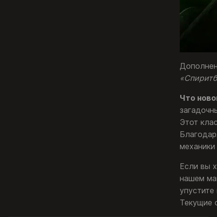
Дополнен
«Спиритб
Что новог
загадочн
Этот клас
Благодар
механики
Если вы 
нашем ма
упустите
Текущие с