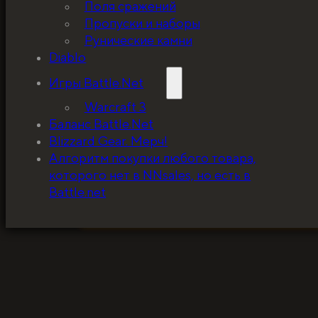
Поля сражений
Пропуски и наборы
Рунические камни
Diablo
Игры Battle.Net
Warcraft 3
Баланс Battle.Net
Blizzard Gear. Мерч!
5%, на весь ассортимент. Я хочу, чтобы к
Алгоритм покупки любого товара,
покупатель мог оценивать меня по сервису
которого нет в NNsales, но есть в
за ценники!
Battle.net
ЗАБРАТЬ СКИДКУ