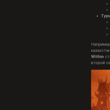
Турц
Например,
казахстан
Within
ст
второй с