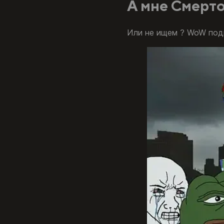
А мне Смерто
Или не ищем ? WoW подп