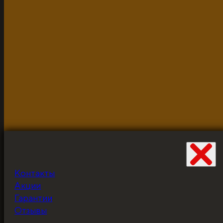
2026г.
Разработано и неустанно доводится до ума Жабцом
объекты используются для демонстрации и в исклю
Контакты
Не забудьте про
Акции
скидку!
Гарантии
Отзывы