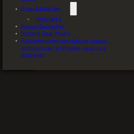
Игры Battle.Net
Warcraft 3
Баланс Battle.Net
Blizzard Gear. Мерч!
5%, на весь ассортимент. Я хочу, чтобы к
Алгоритм покупки любого товара,
покупатель мог оценивать меня по сервису
которого нет в NNsales, но есть в
за ценники!
Battle.net
ЗАБРАТЬ СКИДКУ