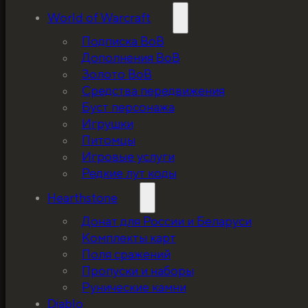
World of Warcraft
Подписка ВоВ
Дополнения ВоВ
Золото ВоВ
Средства передвижения
Буст персонажа
Игрушки
Питомцы
Игровые услуги
Редкие лут коды
Hearthstone
Донат для России и Беларуси
Комплекты карт
Поля сражений
Пропуски и наборы
Рунические камни
Diablo