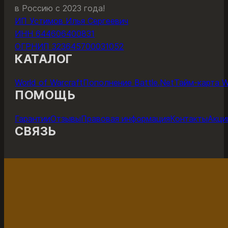
в Россию с 2023 года!
ИП Устимов Илья Сергеевич
ИНН 644606400831
ОГРНИП 323645700031052
КАТАЛОГ
World of Warcraft
Пополнение Battle.Net
Тайм-карта 
ПОМОЩЬ
Гарантии
Отзывы
Правовая информация
Контакты
Акци
СВЯЗЬ
ОНЛАЙН-ЧАТ С ПОДДЕРЖКОЙ
ПОДДЕР
Поддержка работает с 11 до 22 по мск каждый день