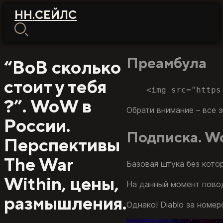
НН
.
СЕЙЛС
Преамбула
“ВоВ сколько
стоит у тебя
?”. WoW в
Обрати внимание – все 
России.
Подписка. W
Перспективы
The War
Базовая штука без котор
Within, цены,
На данный момент повод
размышления.
Однако! Diablo за номе