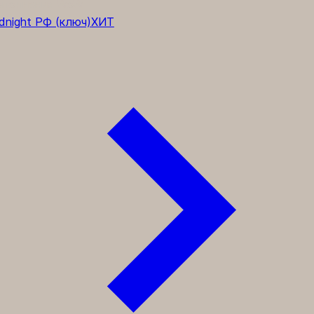
полнения WoW
dnight РФ (ключ)
ХИТ