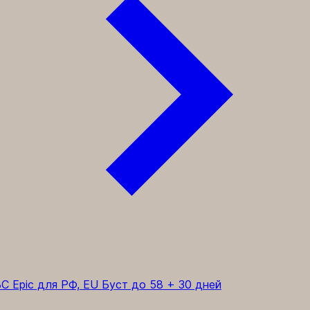
C Epic для РФ, EU
Буст до 58 + 30 дней