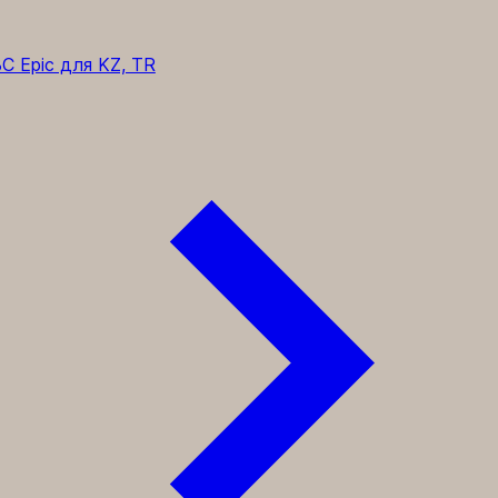
C Epic для KZ, TR