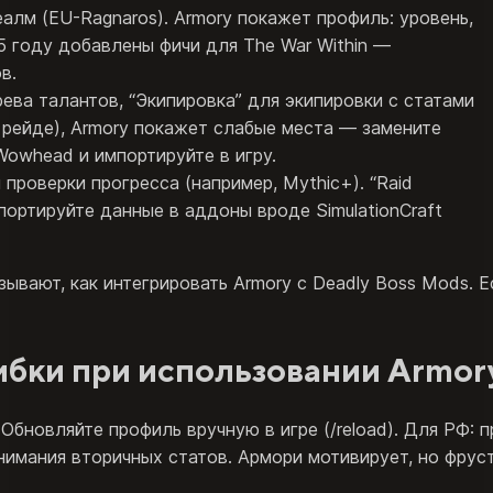
еалм (EU-Ragnaros). Armory покажет профиль: уровень,
25 году добавлены фичи для The War Within —
в.
ева талантов, “Экипировка” для экипировки с статами
 рейде), Armory покажет слабые места — замените
Wowhead и импортируйте в игру.
проверки прогресса (например, Mythic+). “Raid
портируйте данные в аддоны вроде SimulationCraft
зывают, как интегрировать Armory с Deadly Boss Mods. 
бки при использовании Armor
Обновляйте профиль вручную в игре (/reload). Для РФ:
нимания вторичных статов. Армори мотивирует, но фрус