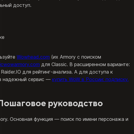
льный доступ.
ке
льзуйте
Wowhead.com
(их Armory с поиском
sicwowarmory.com
для Classic. В расширенном варианте:
Raider.IO для рейтинг-анализа. А для доступа к
рез надежный сервис —
купить WoW в России: подписку,
Пошаговое руководство
rmory. Основная функция — поиск по имени персонажа и