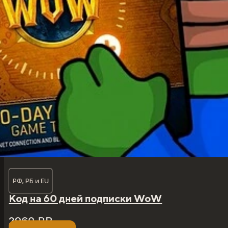
РФ, РБ и EU
Код на 60 дней подписки WoW
2960
₽
₽