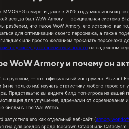
вых MMORPG в мире, и даже в 2025 году миллионы игрок
жей всегда был WoW Armory — официальная система Bli
 мы разберем, что такое WoW Armory, его историю, как п
оваться для оптимизации своего персонажа, а также по
гильдиях или просто желанием прокачать персонажа до 
сии: подписку, дополнения или золото
на надежном се
ое WoW Armory и почему он акт
 на русском, — это официальный инструмент Blizzard En
м (и не только им) изучать статистику любого героя: от
в. Представьте: вы видите билд топ-игрока из вашей ги
мотивация для улучшения, адреналин от соревнования и
е билды в The War Within.
rd запустила его как отдельный веб-сайт (
armory.worldof
руя гир для рейдов вроде Icecrown Citadel или Catacly