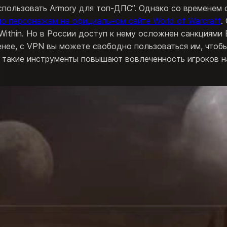
спользовать Armory для топ-ДПС”. Однако со временем 
по персонажам на официальном сайте World of Warcraft
.
ithin. Но в России доступ к нему осложнен санкциями B
енее, с VPN вы можете свободно пользоваться им, чтобы
 такие инструменты повышают вовлеченность игроков н