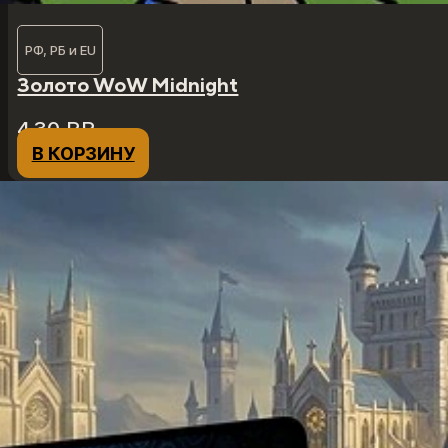
РФ, РБ и EU
Золото WoW Midnight
4,30
₽
₽
В КОРЗИНУ