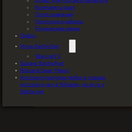
Донат для России и Беларуси
Комплекты карт
Поля сражений
Пропуски и наборы
Рунические камни
Diablo
Игры Battle.Net
Warcraft 3
Баланс Battle.Net
Blizzard Gear. Мерч!
5%, на весь ассортимент. Я хочу, чтобы к
Алгоритм покупки любого товара,
покупатель мог оценивать меня по сервису
которого нет в NNsales, но есть в
за ценники!
Battle.net
ЗАБРАТЬ СКИДКУ