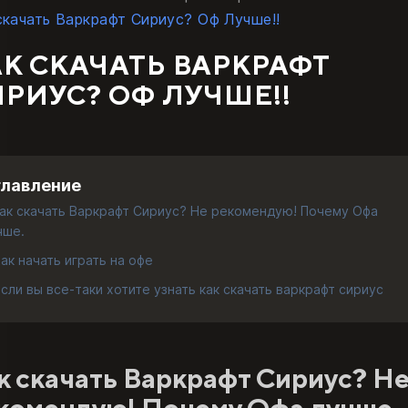
скачать Варкрафт Сириус? Оф Лучше!!
К СКАЧАТЬ ВАРКРАФТ
РИУС? ОФ ЛУЧШЕ!!
главление
ак скачать Варкрафт Сириус? Не рекомендую! Почему Офа
чше.
ак начать играть на офе
Если вы все-таки хотите узнать как скачать варкрафт сириус
к скачать Варкрафт Сириус? Н
комендую! Почему Офа лучше.