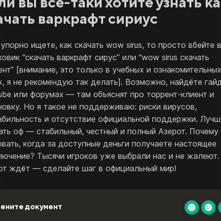
ли вы все-таки хотите узнать ка
ачать варкрафт сириус
упорно ищете, как скачать wow sirus, то просто вбейте 
овик “скачать варкрафт сирус” или “wow sirus скачать
ент” [внимание, это только в учебных и ознакомительны
х, я не рекомендую так делать]. Возможно, найдёте гай
ube или форумах — там объяснят про торрент-клиент и
новку. Но я такое не поддерживаю: риски вирусов,
абильность и отсутствие официальной поддержки. Лучш
ать оф — стабильный, честный и полный Азерот. Почему
овать, когда за доступные деньги получаете настоящее
лючение? Тысячи игроков уже выбрали нас и не жалеют.
от ждёт — сделайте шаг в официальный мир!
ените документ