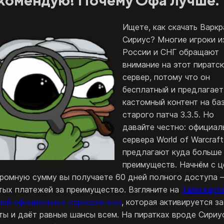
Ищете, как скачать Варк
Сириус? Многие игроки и
России и СНГ обращают
внимание на этот пиратс
сервер, потому что он
бесплатный и предлагает
кастомный контент на ба
старого патча 3.3.5. Но
давайте честно: официал
сервера World of Warcraft
предлагают куда больше
преимуществ. Начнём с ц
кромную сумму вы получаете 60 дней полного доступа 
тых платежей за преимущество. Взгляните на
Тайм карта
ней официальных серверов вов
, которая активируется за
ты и даёт равные шансы всем. На пиратках вроде Сириу