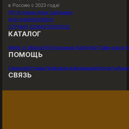
в Россию с 2023 года!
ИП Устимов Илья Сергеевич
ИНН 644606400831
ОГРНИП 323645700031052
КАТАЛОГ
World of Warcraft
Пополнение Battle.Net
Тайм-карта 
ПОМОЩЬ
Гарантии
Отзывы
Правовая информация
Контакты
Акци
СВЯЗЬ
ОНЛАЙН-ЧАТ С ПОДДЕРЖКОЙ
ПОДДЕР
Поддержка работает с 11 до 22 по мск каждый день