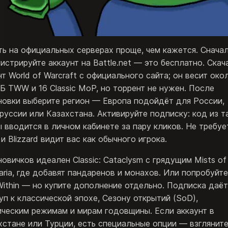
ть на официальных серверах проще, чем кажется. Снача
гистрируйте аккаунт на Battle.net — это бесплатно. Скач
нт World of Warcraft с официального сайта; он весит око
ГБ TWW и 16 Classic MoP, но торрент не нужен. После
новки выберите регион — Европа подойдёт для России,
руссии или Казахстана. Активируйте подписку: код из т
ы вводится в личном кабинете за пару кликов. Не требуе
и Blizzard видит вас как обычного игрока.
новичков идеален Classic: Cataclysm с грядущим Mists of
aria, где добавят пандаренов и монахов. Или попробуйт
Within — но купите дополнение отдельно. Подписка даёт
уп к классической эпохе, Сезону открытий (SoD),
ическим режимам и мирам годовщины. Если аккаунт в
хстане или Турции, есть специальные опции — взгляните