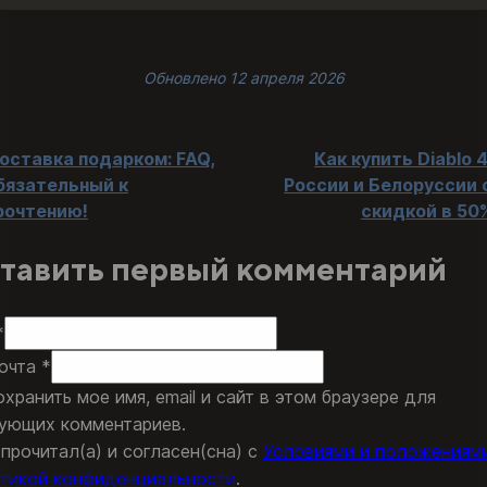
Обновлено 12 апреля 2026
оставка подарком: FAQ,
Как купить Diablo 4
бязательный к
России и Белоруссии 
рочтению!
скидкой в 50
тавить первый комментарий
*
очта *
охранить мое имя, email и сайт в этом браузере для
ующих комментариев.
 прочитал(а) и согласен(сна) с
Условиями и положениям
тикой конфиденциальности
.