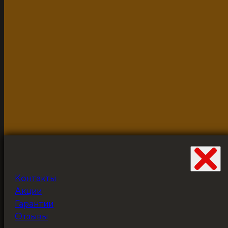
2026г.
Разработано и неустанно доводится до ума Жабцом
объекты используются для демонстрации и в исклю
Контакты
Не забудьте про
Акции
скидку!
Гарантии
Отзывы