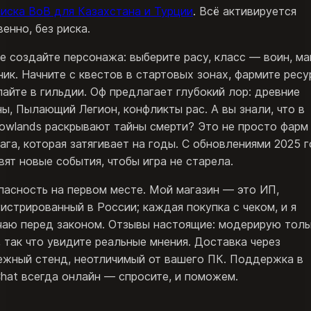
иска ВоВ для Казахстана и Турции
. Всё активируется
енно, без риска.
ре создайте персонажа: выберите расу, класс — воин, ма
ник. Начните с квестов в стартовых зонах, фармите ресу
пайте в гильдии. Оф предлагает глубокий лор: древние
ны, Пылающий Легион, конфликты рас. А вы знали, что в
owlands раскрывают тайны смерти? Это не просто фарм
сага, которая затягивает на годы. С обновлениями 2025 
вят новые события, чтобы игра не старела.
пасность на первом месте. Мой магазин — это ИП,
гистрированный в России; каждая покупка с чеком, и я
чаю перед законом. Отзывы настоящие: модерирую толь
, так что увидите реальные мнения. Доставка через
ежный стенд, неотличимый от вашего ПК. Поддержка в
Chat всегда онлайн — спросите, и поможем.