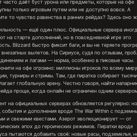
т часто даёт буст урона или предметы, которые на офе
упны только игровым путем или не доступно вовсе. А
ите то чувство равенства в ранних рейдах? Здесь оно ж
ильность — ещё один плюс. Официальные сервера иног
ют на старте дополнений, но в повседневной игре это
сть. Blizzard быстро фиксит баги, и вы не теряете прогр
а внезапных вылетов. На Сириусе, судя по отзывам, про
единением и лагами — норма, особенно в пиковые часы.
юнити на офе огромно: миллионы игроков по всему миру
дии, турниры и стримы. Там, где пиратка собирает тысячи
лагает глобальную арену. Честно говоря, найти напарни
рейда проще, когда онлайн не ограничен одним сервером
ент на официальных серверах обновляется регулярно: н
, события и дополнения вроде The War Within с подземн
ми и свежими квестами. Азерот эволюционирует — от
сических эпох до героических режимов. Пиратки вроде
уса пытаются добавить своё: новые расы, подземелья, н