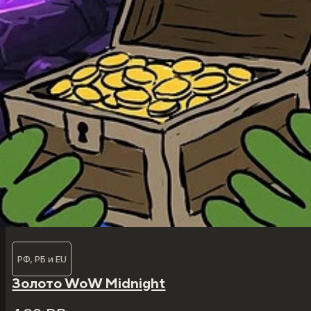
РФ, РБ и EU
Золото WoW Midnight