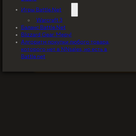
Игры Battle.Net
Warcraft 3
Баланс Battle.Net
Blizzard Gear. Мерч!
5%, на весь ассортимент. Я хочу, чтобы к
Алгоритм покупки любого товара,
покупатель мог оценивать меня по сервису
которого нет в NNsales, но есть в
за ценники!
Battle.net
ЗАБРАТЬ СКИДКУ