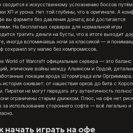
о сводится к искусственному усложнению боссов путём
чки ХП и урона. Нет той глубины, что в оригинале. А ком
фе вы фармите без давления доната; всё достигается
иями. На бесплатных серверах для нормальной игры
одится тратить деньги на бусты, что в итоге выходит до
те, иногда вспоминаешь ночи за классикой — и понимае
оф сохранил эту магию без компромиссов.
ре World of Warcraft официальные сервера — это баланс
ций, эпические войны между Альянсом и Ордой, деталь
аботанные локации вроде Штормграда или Оргриммара.
ь история оживает: от нашествия орков до битв с Коро
м. Пиратки не могут передать эту аутентичность полнос
 они ограничены старым движком. Плюс, на офе нет рис
в за использование стороннего софта — всё легально и
пасно.
к начать играть на офе