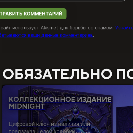
 сайт использует Akismet для борьбы со спамом.
Узнайте
батываются ваши данные комментариев
.
ОБЯЗАТЕЛЬНО П
КОЛЛЕКЦИОННОЕ ИЗДАНИЕ
MIDNIGHT
Цифровой ключ из наличия или
предзаказ целой коробки,