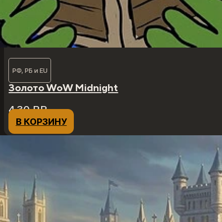
РФ, РБ и EU
Золото WoW Midnight
4,30
₽
₽
В КОРЗИНУ