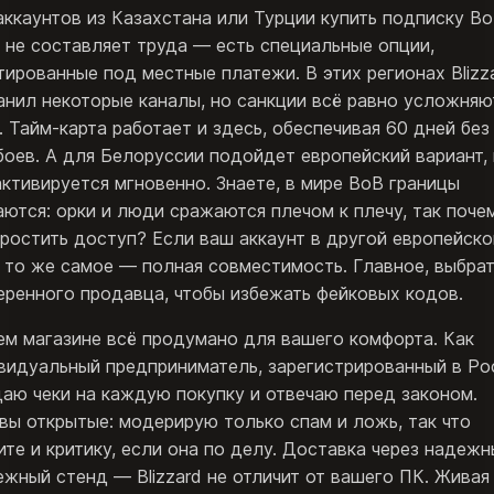
аккаунтов из Казахстана или Турции купить подписку В
 не составляет труда — есть специальные опции,
тированные под местные платежи. В этих регионах Blizz
анил некоторые каналы, но санкции всё равно усложняю
. Тайм-карта работает и здесь, обеспечивая 60 дней без
боев. А для Белоруссии подойдет европейский вариант, 
активируется мгновенно. Знаете, в мире ВоВ границы
аются: орки и люди сражаются плечом к плечу, так поче
простить доступ? Если ваш аккаунт в другой европейско
, то же самое — полная совместимость. Главное, выбра
еренного продавца, чтобы избежать фейковых кодов.
ем магазине всё продумано для вашего комфорта. Как
видуальный предприниматель, зарегистрированный в Ро
даю чеки на каждую покупку и отвечаю перед законом.
вы открытые: модерирую только спам и ложь, так что
ите и критику, если она по делу. Доставка через надеж
ежный стенд — Blizzard не отличит от вашего ПК. Живая