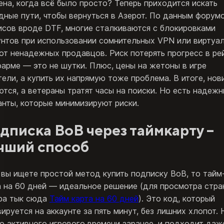
ена, когда всё было просто? Теперь приходится искать
дные пути, чтобы вернуться в Азерот. По данным форум
исов вроде DTF, многие сталкиваются с блокировками
унтов при использовании сомнительных VPN или виртуа
 от ненадежных продавцов. Риск потерять прогресс в ре
фарме — это не шутки. Плюс, цены на жетоны в игре
тели, а купить их напрямую тоже проблема. В итоге, нов
ются, а ветераны тратят часы на поиски. Но есть надеж
анты, которые минимизируют риски.
дписка ВоВ через таймкарту –
чший способ
 вы ищете простой метод купить подписку ВоВ, то тайм
а на 60 дней — идеальное решение (для просмотра стр
ра тык сюда
Тайм карта на 60 дней
). Это код, который
вируется на аккаунте за пять минут, без лишних хлопот. 
о активного игрового времени заранее, и подходит даж