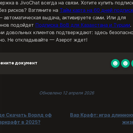
ержка в JivoChat всегда на связи. Хотите купить подпис
без рисков? Взгляните на
Тайм карта на 60 дней подпис
 автоматическая выдача, активируете сами. Или для
онов подойдет
Подписка ВоВ для Казахстана и Турции
.
чи довольных клиентов подтверждают: здесь безопасно
но. Не откладывайте — Азерот ждет!
ените документ
Обновлено 12 апреля 2026
де Скачать Ворлд оф
Вар Крафт: игра длинною
аркрафт в 2025?
жиз