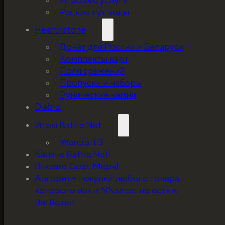
Редкие лут коды
Hearthstone
Донат для России и Беларуси
Комплекты карт
Поля сражений
Пропуски и наборы
Рунические камни
Diablo
Игры Battle.Net
Warcraft 3
Баланс Battle.Net
Blizzard Gear. Мерч!
5%, на весь ассортимент. Я хочу, чтобы к
Алгоритм покупки любого товара,
покупатель мог оценивать меня по сервису
которого нет в NNsales, но есть в
за ценники!
Battle.net
ЗАБРАТЬ СКИДКУ