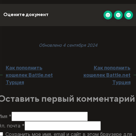
Оцените документ
Обновлено 4 сентября 2024
Как пополнить
Как пополнить
кошелек Battle.net
кошелек Battle.net
Турция
Турция
Оставить первый комментарий
Имя *
Эл. почта *
Сохранить мое имя, email и сайт в этом браузере для