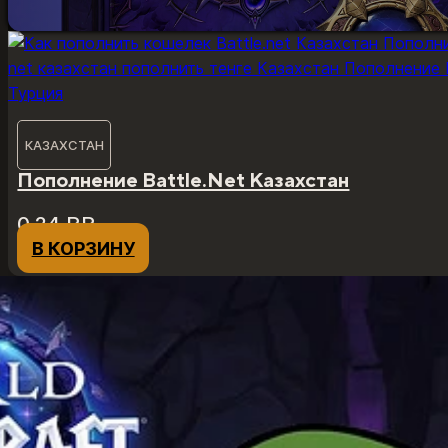
КАЗАХСТАН
Пополнение Battle.Net Казахстан
0,24
₽
₽
В КОРЗИНУ