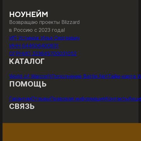
НОУНЕЙМ
Возвращаю проекты Blizzard
в Россию с 2023 года!
ИП Устимов Илья Сергеевич
ИНН 644606400831
ОГРНИП 323645700031052
КАТАЛОГ
World of Warcraft
Пополнение Battle.Net
Тайм-карта 
ПОМОЩЬ
Гарантии
Отзывы
Правовая информация
Контакты
Акци
СВЯЗЬ
ОНЛАЙН-ЧАТ С ПОДДЕРЖКОЙ
ПОДДЕР
Поддержка работает с 11 до 22 по мск каждый день