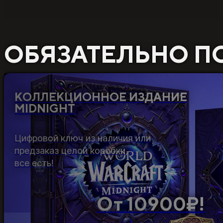
ОБЯЗАТЕЛЬНО П
КОЛЛЕКЦИОННОЕ ИЗДАНИЕ
MIDNIGHT
Цифровой ключ из наличия или
предзаказ целой коробки,
все есть!
От 10900₽!