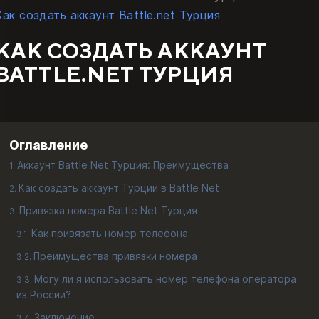
Как создать аккаунт Battle.net Турция
КАК СОЗДАТЬ АККАУНТ
BATTLE.NET ТУРЦИЯ
Оглавление
Аккаунт Battle Net Турция: Преимущества
Как создать аккаунт Турции в Battle Net
Привязка номера Battle Net Турция
Как привязать номер телефона
Преимущества привязки номера
Могу ли я использовать номер телефона оператора
из России?
Заключение