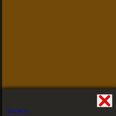
2026г.
Разработано и неустанно доводится до ума Жабцом
объекты используются для демонстрации и в исклю
Контакты
Не забудьте про