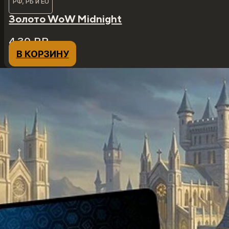
РФ, РБ и EU
Золото WoW Midnight
4,30
₽
₽
В КОРЗИНУ