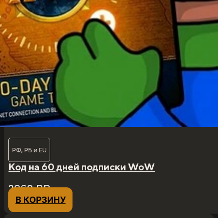
РФ, РБ и EU
Код на 60 дней подписки WoW
2960
₽
₽
В КОРЗИНУ