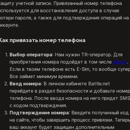
защиту учетной записи. Привязанный номер телефона
используется для восстановления доступа в случае
потери пароля, а также для подтверждения операций на
аккаунте.
Как привязать номер телефона
Выбор оператора
: Нам нужен TR-оператор. Для
приобретения номера подойдет в том числе
Авито
.
Если в твоем телефоне есть E-Sim, то вообще супер
Все займет минимум времени.
Ввод номера
: В личном кабинете Battle.net
перейдите в раздел безопасности и добавьте номе
телефона. После ввода номера на него придет SM
с кодом подтверждения.
Подтверждение номера
: Введите полученный код
на сайте, чтобы завершить процесс привязки. Тепер
ваш аккаунт будет защищен дополнительным