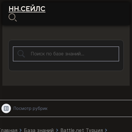
НН
.
СЕЙЛС
Посмотр рубрик
Главная
База знаний
Battle.net Турция